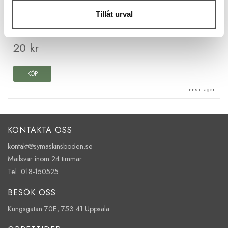
Karbinhake 32mm silver
Tillåt urval
Bandbredd 30 mm
Yttermått: 37 x 54 mm
Metall
20 kr
KÖP
Finns i lager
KONTAKTA OSS
kontakt@symaskinsboden.se
Mailsvar inom 24 timmar
Tel. 018-150525
BESÖK OSS
Kungsgatan 70E, 753 41 Uppsala