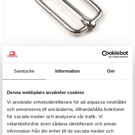
Nobrand
Samtycke
Information
Om
Reglerspänne 32mm Silver (rektangelring)
Bandbredd 30 mm
Yttermått 20 x 37 mm
Denna webbplats använder cookies
Grovlek 2,5 mm
8 kr
Vi använder enhetsidentifierare för att anpassa innehållet
och annonserna till användarna, tillhandahålla funktioner
för sociala medier och analysera vår trafik. Vi
KÖP
vidarebefordrar även sådana identifierare och annan
Finns i lager
information från din enhet till de sociala medier och