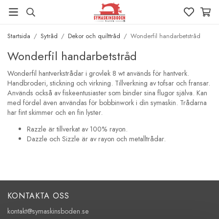
Startsida
/
Sytråd
/
Dekor och quilttråd
/
Wonderfil handarbetstråd
Wonderfil handarbetstråd
Wonderfil hantverkstrådar i grovlek 8 wt används för hantverk.
Handbroderi, stickning och virkning. Tillverkning av tofsar och fransar.
Används också av fiskeentusiaster som binder sina flugor själva. Kan
med fördel även användas för bobbinwork i din symaskin. Trådarna
har fint skimmer och en fin lyster.
Razzle är tillverkat av 100% rayon.
Dazzle och Sizzle är av rayon och metalltrådar.
KONTAKTA OSS
kontakt@symaskinsboden.se