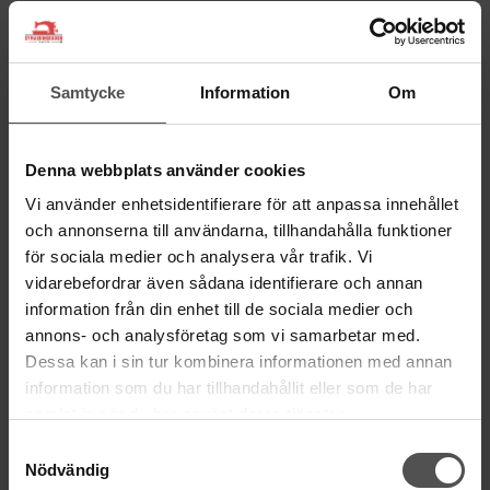
Mailsvar inom 24 timmar
Tel. 018-150525
BESÖK OSS
Samtycke
Information
Om
Kungsgatan 70E, 753 41 Uppsala
ÖPPETTIDER
Denna webbplats använder cookies
Mån-Tor 11:00 - 18:00
Vi använder enhetsidentifierare för att anpassa innehållet
Fre 11:00 - 17:00
och annonserna till användarna, tillhandahålla funktioner
Lörd Stängt Juli-Aug
för sociala medier och analysera vår trafik. Vi
vidarebefordrar även sådana identifierare och annan
villkor
© Copyrightskyddat material på sidan. Se
information från din enhet till de sociala medier och
annons- och analysföretag som vi samarbetar med.
Dessa kan i sin tur kombinera informationen med annan
HANDLA
information som du har tillhandahållit eller som de har
Villkor
samlat in när du har använt deras tjänster.
Kontakta oss
Samtyckesval
Mina favoriter
Nödvändig