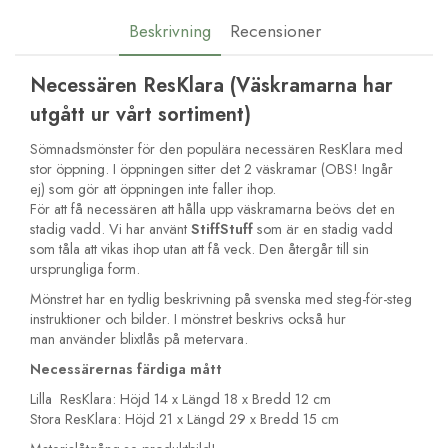
Beskrivning
Recensioner
Necessären ResKlara (Väskramarna har
utgått ur vårt sortiment)
Sömnadsmönster för den populära necessären ResKlara med
stor öppning. I öppningen sitter det 2 väskramar (OBS! Ingår
ej) som gör att öppningen inte faller ihop.
För att få necessären att hålla upp väskramarna beövs det en
stadig vadd. Vi har använt
StiffStuff
som är en stadig vadd
som tåla att vikas ihop utan att få veck. Den återgår till sin
ursprungliga form.
Mönstret har en tydlig beskrivning på svenska med steg-för-steg
instruktioner och bilder. I mönstret beskrivs också hur
man använder blixtlås på metervara.
Necessärernas färdiga mått
Lilla ResKlara: Höjd 14 x Längd 18 x Bredd 12 cm
Stora ResKlara: Höjd 21 x Längd 29 x Bredd 15 cm