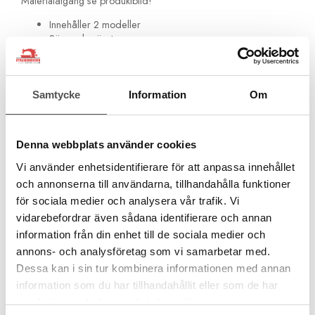
Materialåtgång
se produktbild!
Innehåller 2 modeller
Sömnadsmönster
Använd väskramar 15 och 25 cm (ingår ej)
Samtycke
Information
Om
Artikelnummer:
m1306
Denna webbplats använder cookies
Rekommenderade tillbehör till denna produkt
Vi använder enhetsidentifierare för att anpassa innehållet
och annonserna till användarna, tillhandahålla funktioner
för sociala medier och analysera vår trafik. Vi
vidarebefordrar även sådana identifierare och annan
information från din enhet till de sociala medier och
annons- och analysföretag som vi samarbetar med.
Dessa kan i sin tur kombinera informationen med annan
information som du har tillhandahållit eller som de har
samlat in när du har använt deras tjänster.