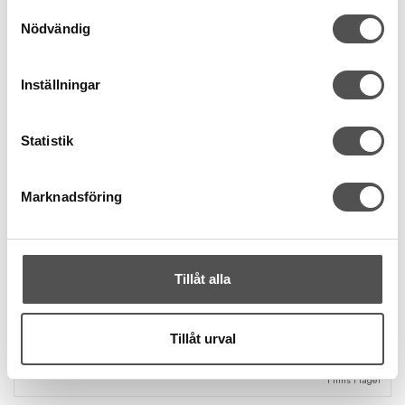
Samtyckesval
Nödvändig
Inställningar
Statistik
Marknadsföring
Lazy Girl
Stiff Stuff mellanlägg
Metervara
Flexibel och stadig
Tillåt alla
Återgår till ursprunglig form
216 kr
/ Meter
Tillåt urval
KÖP
Finns i lager