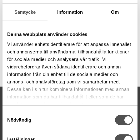
Transparent pressarfot speciellt utformad för tät sicksack och
dekorativa satängsömmar. Undersidan har ett urfräst spår
Samtycke
Information
Om
(fasning) som gör att de fylliga stygnen passerar fritt under foten
utan motstånd. Tillverkad i klarplast för att ge optimal insyn och
kontroll över sömlinjen under arbetet.
Denna webbplats använder cookies
För maskingrupp 4
Kontrollera din maskingrupp>>
Vi använder enhetsidentifierare för att anpassa innehållet
och annonserna till användarna, tillhandahålla funktioner
för sociala medier och analysera vår trafik. Vi
vidarebefordrar även sådana identifierare och annan
Artikelnummer:
information från din enhet till de sociala medier och
200129415
annons- och analysföretag som vi samarbetar med.
Dessa kan i sin tur kombinera informationen med annan
KONTAKTA OSS
information som du har tillhandahållit eller som de har
samlat in när du har använt deras tjänster.
kontakt@symaskinsboden.se
Samtyckesval
Mailsvar inom 24 timmar
Nödvändig
Tel. 018-150525
BESÖK OSS
Inställningar