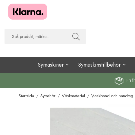
Symaskiner
Symaskinstillbehör
Fri f
Startsida
/
Sybehör
/
Väskmaterial
/
Väskband och handtag