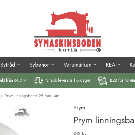
Sytråd
Sybehör
Varumärken
REA
K
rakt
från 600 kr
Snabb leverans 1-3 dagar
B2B för föret
/
Prym linningsband 25 mm, 4m
Prym
Prym linnings
88 kr