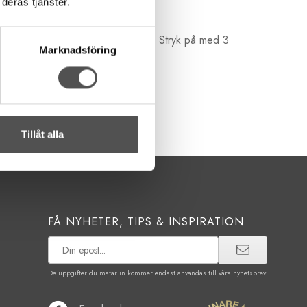
deras tjänster.
linningar, axelband och väskremmar. Stryk på med 3
Marknadsföring
 25 mm och bandets längd är 4 m.
Tillåt alla
FÅ NYHETER, TIPS & INSPIRATION
De uppgifter du matar in kommer endast användas till våra nyhetsbrev.