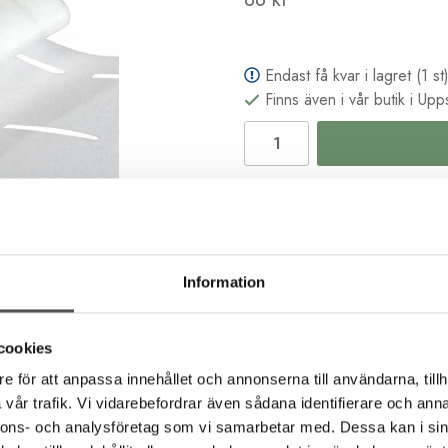
Endast få kvar i lagret (1 st
Finns även i vår butik i Upp
Leveranstid 1-3 dagar
KLARNA Handla nu. Beta
B2B kassa för företag & s
Information
Köp i butik och online
cookies
e för att anpassa innehållet och annonserna till användarna, tillh
vår trafik. Vi vidarebefordrar även sådana identifierare och anna
Beskrivning
Recensioner
nnons- och analysföretag som vi samarbetar med. Dessa kan i sin