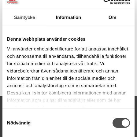
bara klä dem med ditt favorittyg och tryck fast!
Knapparna har en diameter på 11mm och passar bra till bland
Samtycke
Information
Om
annat skjortor, blusar, klänningar. På baksidan av förpackningen
finns en måttguide för tillklippning av tyget.
Oavsett om du vill uppgradera en gammal tröja eller skapa helt
egna designade plagg, så är klädda knappar både enkelt och
Denna webbplats använder cookies
roligt. Testa själv och se hur snyggt det blir!
Vi använder enhetsidentifierare för att anpassa innehållet
Innehåller 6 knappar att klä i storlek 11mm.
och annonserna till användarna, tillhandahålla funktioner
för sociala medier och analysera vår trafik. Vi
vidarebefordrar även sådana identifierare och annan
information från din enhet till de sociala medier och
Artikelnummer:
annons- och analysföretag som vi samarbetar med.
H4731100
Dessa kan i sin tur kombinera informationen med annan
information som du har tillhandahållit eller som de har
KONTAKTA OSS
samlat in när du har använt deras tjänster.
kontakt@symaskinsboden.se
Samtyckesval
Mailsvar inom 24 timmar
Nödvändig
Tel. 018-150525