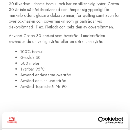
30 tillverkad i finaste bomull och har en silkesaktig lyster. Cotton
30 är inte så hårt ihoptvinnad och lämpar sig ypperligt för
maskinbroderi, glesare dekorsömmar, för quilting samt även för
overlockmaskin och covermaskin som gripartrådar vid
dekorsömnad. T ex. Flatlock och baksidan av coversömmen.
Använd Cotton 30 endast som övertråd. I undertråden
använder du en vanlig sytråd eller en extra tunn sytråd.
100% bomull
Grovlek 30
300 meter
Tvättbar 95°C
Använd endast som övertråd
Använd en tunn undertråd
Använd Topstichnål Nr 90
Artikelnummer:
709743-4024
Rekommenderade tillbehör till denna produkt