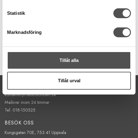
Schmetz
Schmetz TopStitchnål nr 80
Statistik
Längre nålsöga
Skonar trådbrott
För tjockare tråd
Marknadsföring
67 kr
KÖP
Tillåt alla
Finns i lager
Tillåt urval
KONTAKTA OSS
kontakt@symaskinsboden.se
Mailsvar inom 24 timmar
Tel. 018-150525
BESÖK OSS
Kungsgatan 70E, 753 41 Uppsala