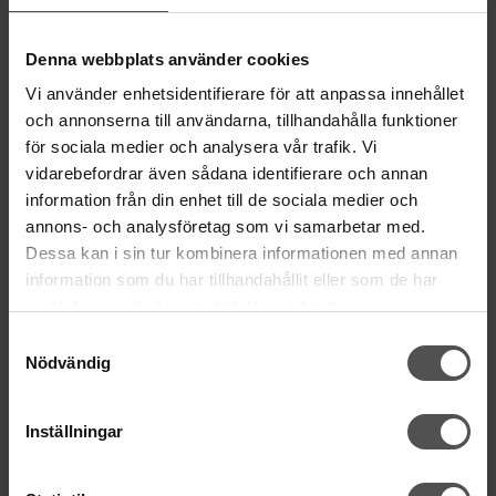
Lörd Stängt Juli-Aug
Denna webbplats använder cookies
villkor
© Copyrightskyddat material på sidan. Se
Vi använder enhetsidentifierare för att anpassa innehållet
och annonserna till användarna, tillhandahålla funktioner
HANDLA
för sociala medier och analysera vår trafik. Vi
vidarebefordrar även sådana identifierare och annan
Villkor
information från din enhet till de sociala medier och
Kontakta oss
annons- och analysföretag som vi samarbetar med.
Mina favoriter
Dessa kan i sin tur kombinera informationen med annan
Logga in
information som du har tillhandahållit eller som de har
Köp presentkort
samlat in när du har använt deras tjänster.
Retur & Reklamation
Samtyckesval
Nödvändig
INFORMATION
Köpguide symaskin
Inställningar
Inköp symaskiner - B2B
Symaskinsservice