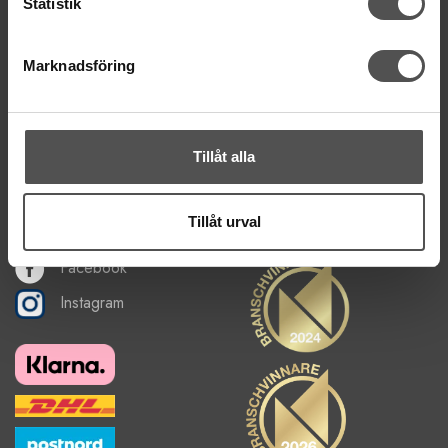
Statistik
Hitta till vår butik
Om oss
Marknadsföring
Nyhetsbrev
Om cookies
FÅ NYHETER, TIPS & INSPIRATION
Tillåt alla
De uppgifter du matar in kommer endast användas till våra nyhetsbrev.
Tillåt urval
Facebook
Instagram