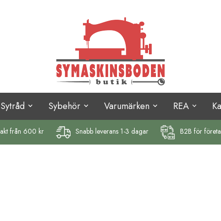
Sytråd
Sybehör
Varumärken
REA
K
rakt
från 600 kr
Snabb leverans 1-3 dagar
B2B för föret