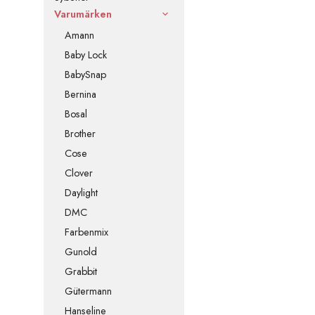
Varumärken
Amann
Baby Lock
BabySnap
Bernina
Bosal
Brother
Cose
Clover
Daylight
DMC
Farbenmix
Gunold
Grabbit
Gütermann
Hanseline