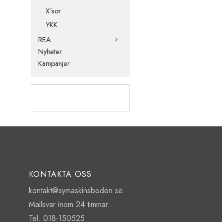
X´sor
YKK
REA
Nyheter
Kampanjer
KONTAKTA OSS
kontakt@symaskinsboden.se
Mailsvar inom 24 timmar
Tel. 018-150525