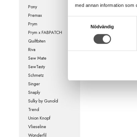
med annan information som du 
Pony
Premax
Samtyckesval
Prym
Nödvändig
Prym x FABPATCH
Quiltbiten
Riva
Sew Mate
SewTasty
Schmetz
Singer
Snaply
Sulky by Gunold
Trend
Union Knopf
Vlieseline
Wonderfil