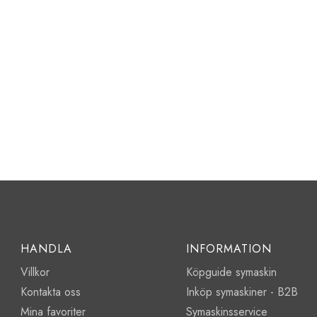
HANDLA
INFORMATION
Villkor
Köpguide symaskin
Kontakta oss
Inköp symaskiner - B2B
Mina favoriter
Symaskinsservice