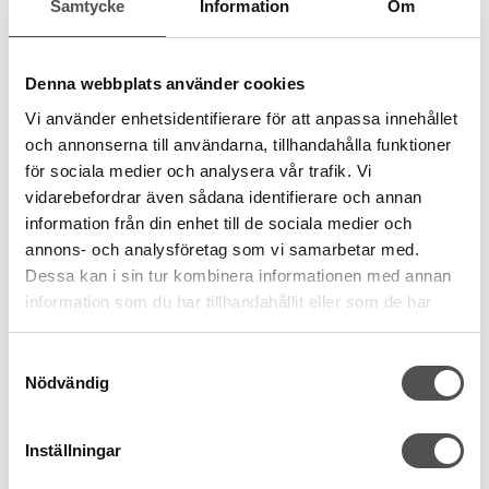
Samtycke
Information
Om
Ger enkla blusar en specialeffekt längs knappslån.
Sy sömmarna med 40 wt viscose (Rayon) eller flerfärgade multi-
colortrådar.
Denna webbplats använder cookies
Skapa broderidesigns på din broderimaskin.
Vi använder enhetsidentifierare för att anpassa innehållet
Ger effekt vid fastsömnad av spets.
och annonserna till användarna, tillhandahålla funktioner
Förhindra hopdragning av sömmen på tunna / lösa tyger genom
för sociala medier och analysera vår trafik. Vi
att använda spray-stärkelse eller rivbart, vattenlöslig, värmelösligt
vidarebefordrar även sådana identifierare och annan
stabiliseringsmaterial.
information från din enhet till de sociala medier och
Lämplig för
annons- och analysföretag som vi samarbetar med.
Dessa kan i sin tur kombinera informationen med annan
Löst vävda tyger som linne.
information som du har tillhandahållit eller som de har
Beläggning
samlat in när du har använt deras tjänster.
Krom
Samtyckesval
Speciella egenskaper
Nödvändig
Vingliknande skaft.
Nålspetsens utforming
Inställningar
Lätt kulspets