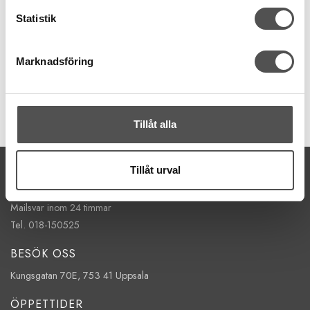
Färgmarkering
Statistik
Endast nålstorlek
Marknadsföring
Artikelnummer:
Tillåt alla
222100
KONTAKTA OSS
Tillåt urval
kontakt@symaskinsboden.se
Mailsvar inom 24 timmar
Tel. 018-150525
BESÖK OSS
Kungsgatan 70E, 753 41 Uppsala
ÖPPETTIDER