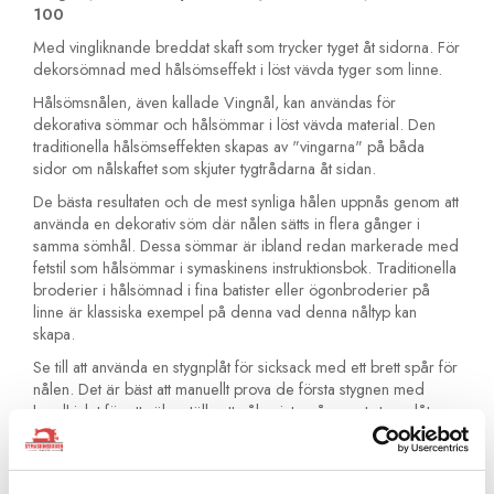
100
Med vingliknande breddat skaft som trycker tyget åt sidorna. För
dekorsömnad med hålsömseffekt i löst vävda tyger som linne.
Hålsömsnålen, även kallade Vingnål, kan användas för
dekorativa sömmar och hålsömmar i löst vävda material. Den
traditionella hålsömseffekten skapas av "vingarna" på båda
sidor om nålskaftet som skjuter tygtrådarna åt sidan.
De bästa resultaten och de mest synliga hålen uppnås genom att
använda en dekorativ söm där nålen sätts in flera gånger i
samma sömhål. Dessa sömmar är ibland redan markerade med
fetstil som hålsömmar i symaskinens instruktionsbok. Traditionella
broderier i hålsömnad i fina batister eller ögonbroderier på
linne är klassiska exempel på denna vad denna nåltyp kan
skapa.
Se till att använda en stygnplåt för sicksack med ett brett spår för
nålen. Det är bäst att manuellt prova de första stygnen med
handhjulet för att säkerställa att nålen inte går emot stygnplåten.
Du bör också prova olika dekorsömmar på provtyger för att
bestämma trådspänning, stygnlängd och stygnbredd, innan du
syr i skarpt läge.