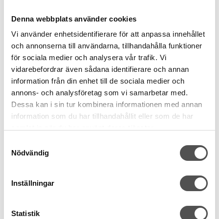
Denna webbplats använder cookies
Vi använder enhetsidentifierare för att anpassa innehållet
och annonserna till användarna, tillhandahålla funktioner
för sociala medier och analysera vår trafik. Vi
vidarebefordrar även sådana identifierare och annan
information från din enhet till de sociala medier och
annons- och analysföretag som vi samarbetar med.
Dessa kan i sin tur kombinera informationen med annan
information som du har tillhandahållit eller som de har
samlat in när du har använt deras tjänster.
Samtyckesval
Nödvändig
Inställningar
Schmetz
Schmetz overlocknålar ELx705 SUK CF Jersey nr 80-
90
Statistik
För trikåtyger