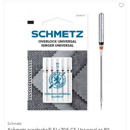
Schmetz
Schmetz overlocknål ELx705 CF Universal nr 80