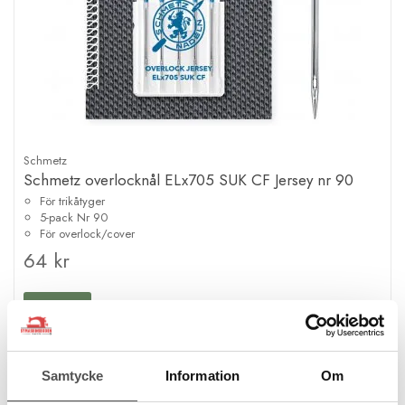
Schmetz
Schmetz overlocknål ELx705 SUK CF Jersey nr 90
För trikåtyger
5-pack Nr 90
För overlock/cover
64 kr
KÖP
Finns i lager
Samtycke
Information
Om