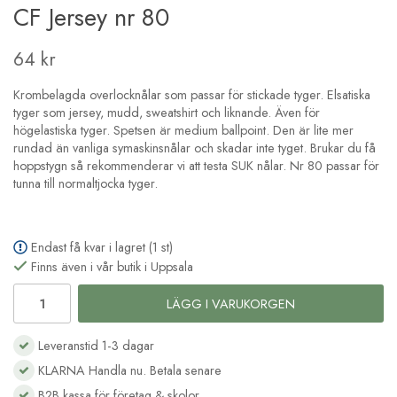
CF Jersey nr 80
64 kr
Krombelagda overlocknålar som passar för stickade tyger. Elsatiska
tyger som jersey, mudd, sweatshirt och liknande. Även för
högelastiska tyger. Spetsen är medium ballpoint. Den är lite mer
rundad än vanliga symaskinsnålar och skadar inte tyget. Brukar du få
hoppstygn så rekommenderar vi att testa SUK nålar. Nr 80 passar för
tunna till normaltjocka tyger.
Endast få kvar i lagret (1 st)
Finns även i vår butik i Uppsala
LÄGG I VARUKORGEN
Leveranstid 1-3 dagar
KLARNA Handla nu. Betala senare
B2B kassa för företag & skolor