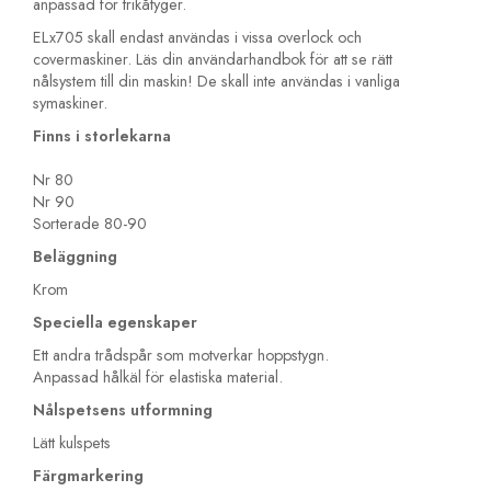
anpassad för trikåtyger.
ELx705 skall endast användas i vissa overlock och
covermaskiner. Läs din användarhandbok för att se rätt
nålsystem till din maskin! De skall inte användas i vanliga
symaskiner.
Finns i storlekarna
Nr 80
Nr 90
Sorterade 80-90
Beläggning
Krom
Speciella egenskaper
Ett andra trådspår som motverkar hoppstygn.
Anpassad hålkäl för elastiska material.
Nålspetsens utformning
Lätt kulspets
Färgmarkering