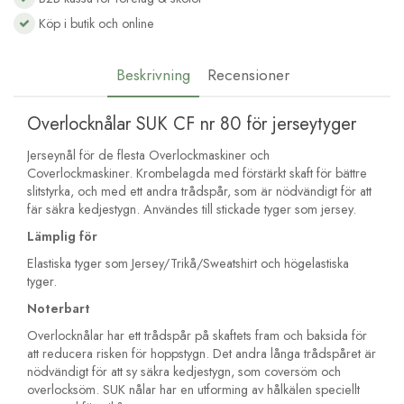
Köp i butik och online
Beskrivning
Recensioner
Overlocknålar SUK CF nr 80 för jerseytyger
Jerseynål för de flesta Overlockmaskiner och
Coverlockmaskiner. Krombelagda med förstärkt skaft för bättre
slitstyrka, och med ett andra trådspår, som är nödvändigt för att
fär säkra kedjestygn. Användes till stickade tyger som jersey.
Lämplig för
Elastiska tyger som Jersey/Trikå/Sweatshirt och högelastiska
tyger.
Noterbart
Overlocknålar har ett trådspår på skaftets fram och baksida för
att reducera risken för hoppstygn. Det andra långa trådspåret är
nödvändigt för att sy säkra kedjestygn, som coversöm och
overlocksöm. SUK nålar har en utforming av hålkälen speciellt