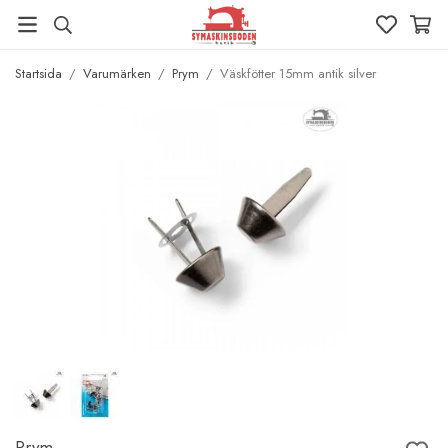
Startsida
/
Varumärken
/
Prym
/
Väskfötter 15mm antik silver
Prym