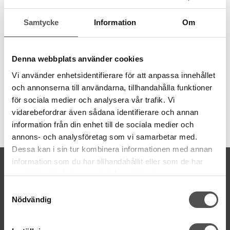
4 stycken väskfötter i antik silver
Perfekt när du vill skydda väskans undersida. Väskan står
Samtycke
Information
Om
stadigare med väskfötter.
Väskfötterna sätts fast genom att metallben viks genom en bricka.
Denna webbplats använder cookies
Passar bäst för väskor med en stadig botten.
Vi använder enhetsidentifierare för att anpassa innehållet
Storlek: 15 mm
och annonserna till användarna, tillhandahålla funktioner
för sociala medier och analysera vår trafik. Vi
vidarebefordrar även sådana identifierare och annan
Artikelnummer:
information från din enhet till de sociala medier och
615902
annons- och analysföretag som vi samarbetar med.
Dessa kan i sin tur kombinera informationen med annan
information som du har tillhandahållit eller som de har
KONTAKTA OSS
samlat in när du har använt deras tjänster.
kontakt@symaskinsboden.se
Samtyckesval
Mailsvar inom 24 timmar
Nödvändig
Tel. 018-150525
BESÖK OSS