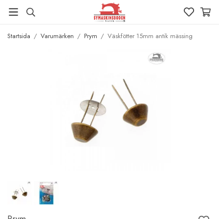
Startsida
/
Varumärken
/
Prym
/
Väskfötter 15mm antik mässing
Prym