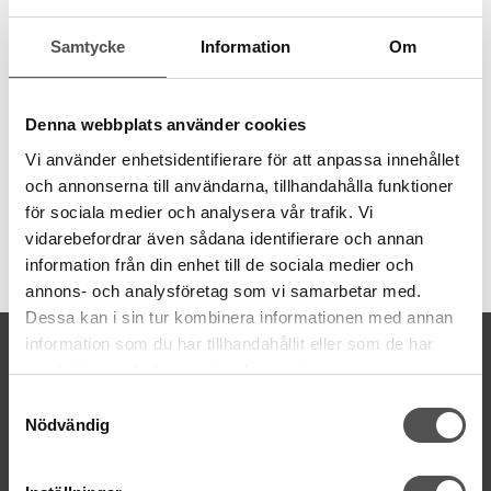
4 stycken väskfötter i antik mässing
Samtycke
Information
Om
Perfekt när du vill skydda väskans undersida. Väskan står
stadigare med väskfötter.
Väskfötterna sätts fast genom att metallben viks genom en bricka.
Denna webbplats använder cookies
Passar bäst för väskor med en stadig botten.
Vi använder enhetsidentifierare för att anpassa innehållet
Storlek: 15 mm
och annonserna till användarna, tillhandahålla funktioner
för sociala medier och analysera vår trafik. Vi
vidarebefordrar även sådana identifierare och annan
Artikelnummer:
information från din enhet till de sociala medier och
615901
annons- och analysföretag som vi samarbetar med.
Dessa kan i sin tur kombinera informationen med annan
information som du har tillhandahållit eller som de har
KONTAKTA OSS
samlat in när du har använt deras tjänster.
kontakt@symaskinsboden.se
Samtyckesval
Mailsvar inom 24 timmar
Nödvändig
Tel. 018-150525
BESÖK OSS