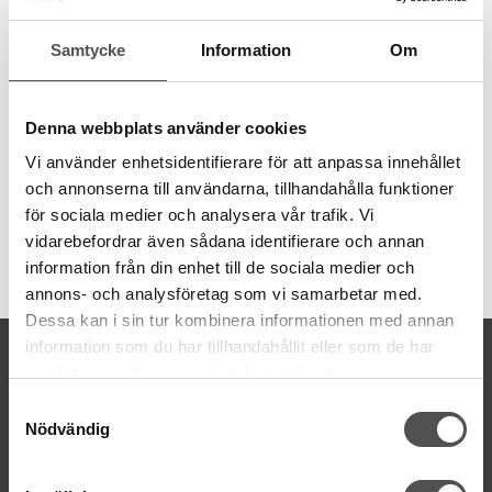
Silikonunderlägg till Pryms ministrykjärn, Mörklila
Använd det värmetåliga silikonunderlägget när du låter
Prym
Samtycke
Information
Om
ministrykjärn
vila mellan strykningarna. Underlägget tål hög
värme så det är ingen risk att det smälter. Om du använder
ånga så ställ strykjärnet upp på sin gavel på underlägget så
Denna webbplats använder cookies
pausar ångandet.
Vi använder enhetsidentifierare för att anpassa innehållet
100% silikon, storlek:15x10 cm
och annonserna till användarna, tillhandahålla funktioner
för sociala medier och analysera vår trafik. Vi
vidarebefordrar även sådana identifierare och annan
information från din enhet till de sociala medier och
Artikelnummer:
611907
annons- och analysföretag som vi samarbetar med.
Dessa kan i sin tur kombinera informationen med annan
information som du har tillhandahållit eller som de har
KONTAKTA OSS
samlat in när du har använt deras tjänster.
kontakt@symaskinsboden.se
Samtyckesval
Mailsvar inom 24 timmar
Nödvändig
Tel. 018-150525
BESÖK OSS