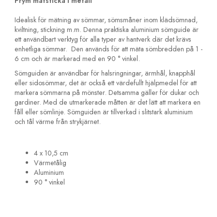
Prym mätsticka i metall
Idealisk för mätning av sömmar, sömsmåner inom klädsömnad,
kviltning, stickning m.m. Denna praktiska aluminium sömguide är
ett användbart verktyg för alla typer av hantverk där det krävs
enhetliga sömmar. Den används för att mäta sömbredden på 1 -
6 cm och är markerad med en 90 ° vinkel.
Sömguiden är användbar för halsringningar, ärmhål, knapphål
eller sidosömmar, det är också ett värdefullt hjälpmedel för att
markera sömmarna på mönster. Detsamma gäller för dukar och
gardiner. Med de utmarkerade måtten är det lätt att markera en
fåll eller sömlinje. Sömguiden är tillverkad i slitstark aluminium
och tål värme från strykjärnet.
4 x 10,5 cm
Värmetålig
Aluminium
90 ° vinkel