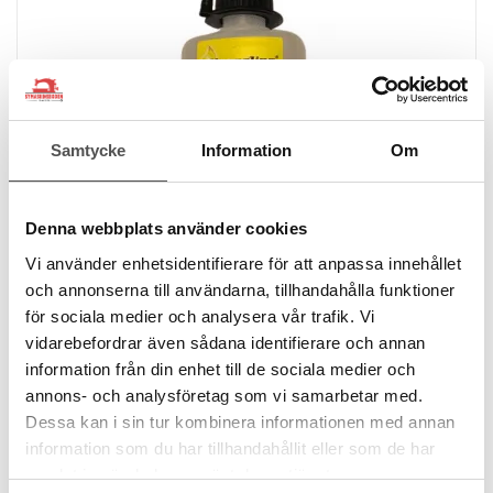
Samtycke
Information
Om
Denna webbplats använder cookies
Vi använder enhetsidentifierare för att anpassa innehållet
och annonserna till användarna, tillhandahålla funktioner
Hanseline
för sociala medier och analysera vår trafik. Vi
Symaskinsolja 50 ml syrafri
vidarebefordrar även sådana identifierare och annan
Tunnflytande olja
information från din enhet till de sociala medier och
Harts- och syrafri
annons- och analysföretag som vi samarbetar med.
Stelnar inte
Dessa kan i sin tur kombinera informationen med annan
58 kr
information som du har tillhandahållit eller som de har
samlat in när du har använt deras tjänster.
KÖP