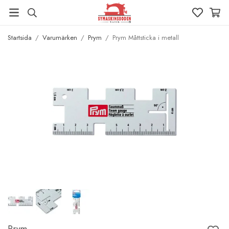
Startsida
/
Varumärken
/
Prym
/
Prym Måttsticka i metall
Prym