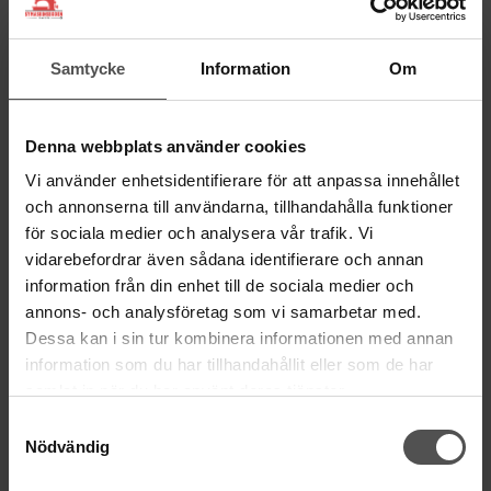
BESÖK OSS
Kungsgatan 70E, 753 41 Uppsala
Samtycke
Information
Om
ÖPPETTIDER
Denna webbplats använder cookies
Mån-Tor 11:00 - 18:00
Fre 11:00 - 17:00
Vi använder enhetsidentifierare för att anpassa innehållet
Lörd Stängt Juli-Aug
och annonserna till användarna, tillhandahålla funktioner
för sociala medier och analysera vår trafik. Vi
villkor
© Copyrightskyddat material på sidan. Se
vidarebefordrar även sådana identifierare och annan
information från din enhet till de sociala medier och
annons- och analysföretag som vi samarbetar med.
HANDLA
Dessa kan i sin tur kombinera informationen med annan
Villkor
information som du har tillhandahållit eller som de har
Kontakta oss
samlat in när du har använt deras tjänster.
Mina favoriter
Samtyckesval
Logga in
Nödvändig
Köp presentkort