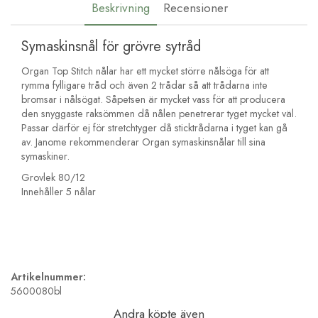
Beskrivning
Recensioner
Symaskinsnål för grövre sytråd
Organ Top Stitch nålar har ett mycket större nålsöga för att
rymma fylligare tråd och även 2 trådar så att trådarna inte
bromsar i nålsögat. Såpetsen är mycket vass för att producera
den snyggaste raksömmen då nålen penetrerar tyget mycket väl.
Passar därför ej för stretchtyger då sticktrådarna i tyget kan gå
av. Janome rekommenderar Organ symaskinsnålar till sina
symaskiner.
Grovlek 80/12
Innehåller 5 nålar
Artikelnummer:
5600080bl
Andra köpte även