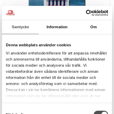
Samtycke
Information
Om
Denna webbplats använder cookies
Vi använder enhetsidentifierare för att anpassa innehållet
Organ
och annonserna till användarna, tillhandahålla funktioner
Organ jeansnålar 90-100 5-p
för sociala medier och analysera vår trafik. Vi
Jeansnål Nr 90 - 100
vidarebefordrar även sådana identifierare och annan
För hårda material
Vass smal spets
information från din enhet till de sociala medier och
32 kr
annons- och analysföretag som vi samarbetar med.
Dessa kan i sin tur kombinera informationen med annan
information som du har tillhandahållit eller som de har
KÖP
samlat in när du har använt deras tjänster.
Finns i lager
Samtyckesval