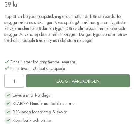
39 kr
Top-Stitch betyder toppstickningar och nålen är främst avsedd för
snygga raksöms stickningar. Vass spets går rakt ner genom tyget utan
att väja undan för trådarna i tyget. Därav blir raksömmarna raka och
snygga. Använd ej denna nål i trikåtyger. Då går tyget sönder. Grov
tråd eller dubbla trådar ryms i det stora nålsögat.
Finns i lager för omgående leverans
Finns även i vår butik i Uppsala
LÄGG I VARUKORGEN
Leveranstid 1-3 dagar
KLARNA Handla nu. Betala senare
B2B kassa för företag & skolor
Köp i butik och online