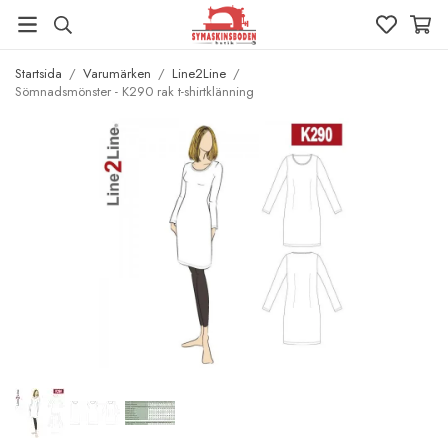
Startsida
/
Varumärken
/
Line2Line
/
Sömnadsmönster - K290 rak t-shirtklänning