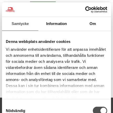
Rak t-skirtklänning
Sömnadsmönster från Line2Line. Modeller i olika
svårighetsgrad. Mönstren har tips på idéförändringar. All text är
Samtycke
Information
Om
på danska, engelska och tyska. En enklare sybeskrivning
medföljer mönstret.
Denna webbplats använder cookies
För jerseytyg
Vi använder enhetsidentifierare för att anpassa innehållet
Storlek 32 -54
och annonserna till användarna, tillhandahålla funktioner
Lättsydd
för sociala medier och analysera vår trafik. Vi
Dansk, engelsk och tysk text
vidarebefordrar även sådana identifierare och annan
information från din enhet till de sociala medier och
annons- och analysföretag som vi samarbetar med.
Dessa kan i sin tur kombinera informationen med annan
Artikelnummer:
K290
information som du har tillhandahållit eller som de har
samlat in när du har använt deras tjänster.
KONTAKTA OSS
Samtyckesval
Nödvändig