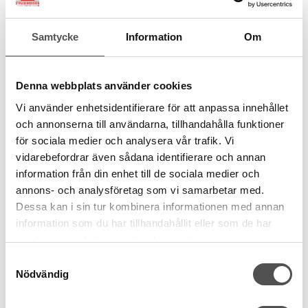
Samtycke
Information
Om
Denna webbplats använder cookies
Vi använder enhetsidentifierare för att anpassa innehållet
och annonserna till användarna, tillhandahålla funktioner
för sociala medier och analysera vår trafik. Vi
vidarebefordrar även sådana identifierare och annan
information från din enhet till de sociala medier och
annons- och analysföretag som vi samarbetar med.
Dessa kan i sin tur kombinera informationen med annan
information som du har tillhandahållit eller som de har
samlat in när du har använt deras tjänster.
Janome / Husqvarna / Pfaff
Samtyckesval
Janome CB Spolar plast originalkvalitet 10-pack
Nödvändig
Bästa CB-spolen
Passar de flesta
20,5 x 11,7 mm