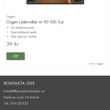
Organ
Organ Lädernålar nr 90-100 5-p
För lädersömnad
Specialslipad spets
Skär genom lädret
39 kr
KÖP
Finns i lager
KONTAKTA OSS
kontakt@symaskinsboden.se
Mailsvar inom 24 timmar
Tel. 018-150525