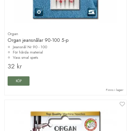
Organ
Organ jeansnålar 90-100 5-p
Jeansnål Nr 90 - 100
För hårda material
Vass smal spets
32 kr
KÖP
Finns i lager