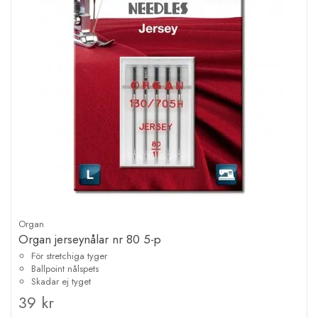
Organ
Organ jerseynålar nr 80 5-p
För stretchiga tyger
Ballpoint nålspets
Skadar ej tyget
39 kr