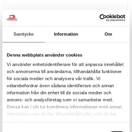
Samtycke
Information
Om
Denna webbplats använder cookies
Vi använder enhetsidentifierare för att anpassa innehållet
och annonserna till användarna, tillhandahålla funktioner
för sociala medier och analysera vår trafik. Vi
vidarebefordrar även sådana identifierare och annan
Janome
information från din enhet till de sociala medier och
Janome Memory Craft 6700 Professional
annons- och analysföretag som vi samarbetar med.
Semi-industriell hybrid
För hem och syateljé
Dessa kan i sin tur kombinera informationen med annan
9 mm stygnbredd
information som du har tillhandahållit eller som de har
Maskingrupp 1C
samlat in när du har använt deras tjänster.
26 995 kr
Samtyckesval