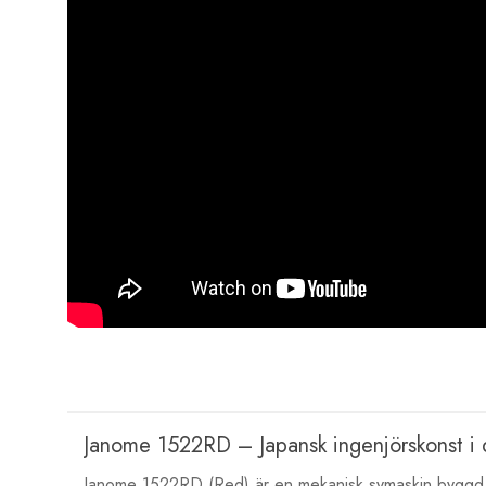
Janome 1522RD – Japansk ingenjörskonst i di
Janome 1522RD (Red) är en mekanisk symaskin byggd för 