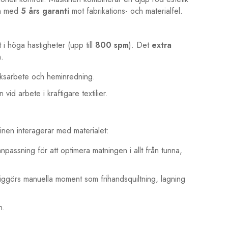
den med
5 års garanti
mot fabrikations- och materialfel.
i höga hastigheter (upp till
800 spm
). Det
extra
n.
cksarbete och heminredning.
vid arbete i kraftigare textilier.
inen interagerar med materialet:
npassning för att optimera matningen i allt från tunna,
görs manuella moment som frihandsquiltning, lagning
n.