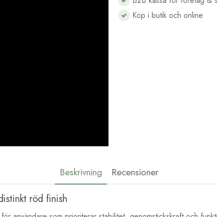
B2B kassa för företag & s
Köp i butik och online
Beskrivning
Recensioner
stinkt röd finish
användare som prioriterar stabilitet, genomstickskraft och funkti