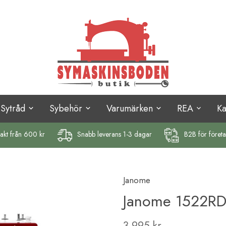
Sytråd
Sybehör
Varumärken
REA
K
rakt
från 600 kr
Snabb leverans 1-3 dagar
B2B för föret
Janome
Janome 1522R
3 995 kr