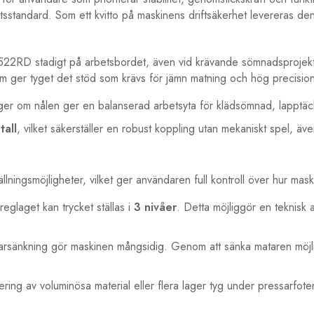
tetsstandard. Som ett kvitto på maskinens driftsäkerhet levereras 
 1522RD stadigt på arbetsbordet, även vid krävande sömnadsprojekt 
om ger tyget det stöd som krävs för jämn matning och hög precisio
ger om nålen ger en balanserad arbetsyta för klädsömnad, lapptä
tall
, vilket säkerställer en robust koppling utan mekaniskt spel, även 
ningsmöjligheter, vilket ger användaren full kontroll över hur mask
eglaget kan trycket ställas i
3 nivåer
. Detta möjliggör en teknisk a
sänkning gör maskinen mångsidig. Genom att sänka mataren möjlig
ering av voluminösa material eller flera lager tyg under pressarfote