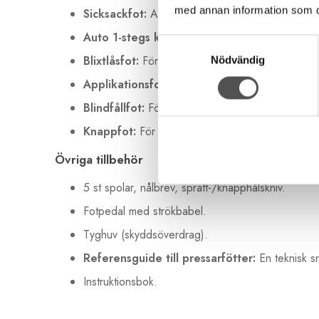
med annan information som du 
Sicksackfot:
Allroundfot (monterad vid leverans)
Auto 1-stegs knapphålsfot:
För precisa och re
Samtyckesval
Blixtlåsfot:
För montering av dragkedjor nära ka
Nödvändig
Applikationsfot:
För dekorativa sömmar och appl
Blindfållfot:
För dolda fållar i klädsömnad.
Knappfot:
För mekanisk isömnad av knappar.
Övriga tillbehör
5 st spolar, nålbrev, sprätt-/knapphålskniv.
Fotpedal med strökbabel.
Tyghuv (skyddsöverdrag).
Referensguide till pressarfötter:
En teknisk sn
Instruktionsbok.