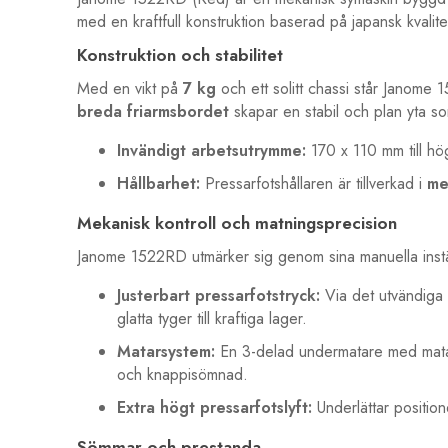
med en kraftfull konstruktion baserad på japansk kvali
Konstruktion och stabilitet
Med en vikt på
7 kg
och ett solitt chassi står Janome
breda friarmsbordet
skapar en stabil och plan yta s
Invändigt arbetsutrymme:
170 x 110 mm till hö
Hållbarhet:
Pressarfotshållaren är tillverkad i
me
Mekanisk kontroll och matningsprecision
Janome 1522RD utmärker sig genom sina manuella inställ
Justerbart pressarfotstryck:
Via det utvändiga r
glatta tyger till kraftiga lager.
Matarsystem:
En 3-delad undermatare med matar
och knappisömnad.
Extra högt pressarfotslyft:
Underlättar position
Sömmar och prestanda