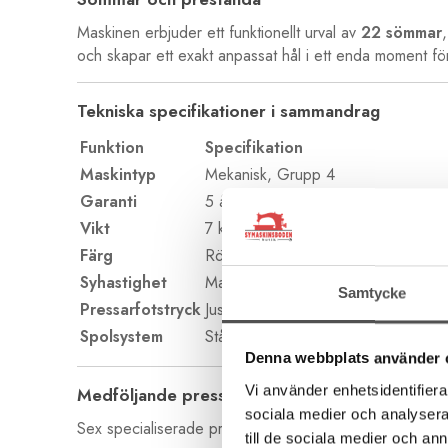
Maskinen erbjuder ett funktionellt urval av
22 sömmar
och skapar ett exakt anpassat hål i ett enda moment för 
Tekniska specifikationer i sammandrag
Funktion
Specifikation
Maskintyp
Mekanisk, Grupp 4
Garanti
5 år (inkl. delar och arbete)
Vikt
7 kg
Färg
Röd (Red)
Syhastighet
Max 800 spm
Samtycke
Pressarfotstryck
Justerbart i 3 nivåer
Spolsystem
Stående
Denna webbplats använder 
Vi använder enhetsidentifierar
Medföljande pressarfötter
sociala medier och analysera 
Sex specialiserade pressarfötter ingår för att täcka de
till de sociala medier och a