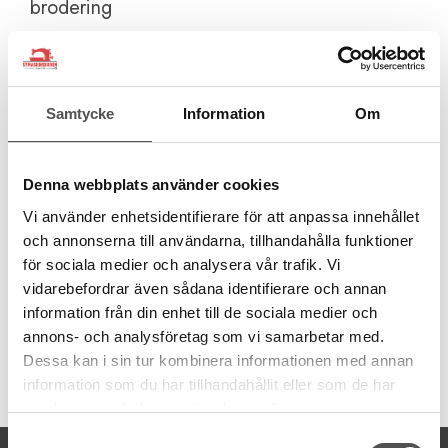
brodering
Sensorpressarfot Q (grå) för de största av Husqvarna Viking Sy-
och brodérmaskiner, Designer Epic, Epic 2, Epic 3 Epic 980
och Ruby 90. Den ingår som standard till dessa modeller. Obs!
Den är grå och inte vit som på bilden.
Samtycke
Information
Om
Q-foten används vid brodering samt vid frihandssömnad i
framförallt ojämna material eller fluffigare material som vadd
och frotté eftersom Q-foten lyfter högre än en svävande
Denna webbplats använder cookies
pressarfot. Kan även användas i alla material! Annars använd en
svävande pressarfot som R-foten eller en annan pressarfot för
Vi använder enhetsidentifierare för att anpassa innehållet
svävande inställning.
och annonserna till användarna, tillhandahålla funktioner
Passar för maskingrupp 8-9
för sociala medier och analysera vår trafik. Vi
vidarebefordrar även sådana identifierare och annan
Kontrollera maskingrupp>>
information från din enhet till de sociala medier och
annons- och analysföretag som vi samarbetar med.
Dessa kan i sin tur kombinera informationen med annan
Artikelnummer:
information som du har tillhandahållit eller som de har
68017593
samlat in när du har använt deras tjänster.
Samtyckesval