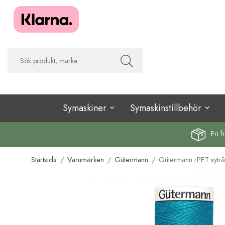
Symaskiner
Symaskinstillbehör
Fri f
Startsida
/
Varumärken
/
Gütermann
/
Gütermann rPET sytrå