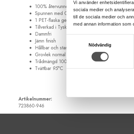
Vi använder enhetsidentifierar
100% återvunnen polyester
sociala medier och analysera 
Spunnen med Gütermann MCT
till de sociala medier och a
1 PET-flaska ger 1000 m tråd
med annan information som du 
Tillverkad i Tyskland
Dammfri
Samtyckesval
Jämn finish
Nödvändig
Hållbar och stark
Grovlek normal Nr 100
Trådmängd 100 meter
Tvättbar
95
°C
Artikelnummer:
723860-946