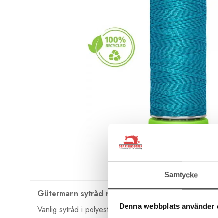
Samtycke
Gütermann sytråd rPET 100 m
Denna webbplats använder 
Vanlig sytråd i polyester i fin Gütermann-kvalitet som är 