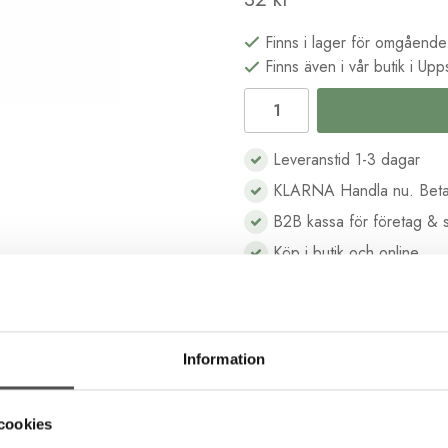
Finns i lager för omgående
Finns även i vår butik i Upp
Leveranstid 1-3 dagar
KLARNA Handla nu. Beta
B2B kassa för företag & s
Köp i butik och online
Beskrivning
Recensioner
Information
cookies
tillverkad från återvunna PET-flaskor. Ett miljövänligt val av sytråd.