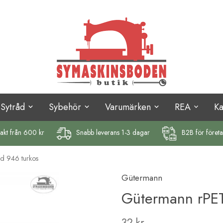
Sytråd
Sybehör
Varumärken
REA
K
rakt
från 600 kr
Snabb leverans 1-3 dagar
B2B för föret
d 946 turkos
Gütermann
Gütermann rPET
32 kr