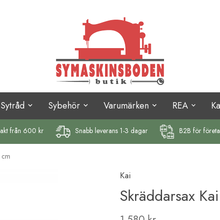
Sytråd
Sybehör
Varumärken
REA
K
rakt
från 600 kr
Snabb leverans 1-3 dagar
B2B för föret
8 cm
Kai
Skräddarsax Ka
1 580 kr