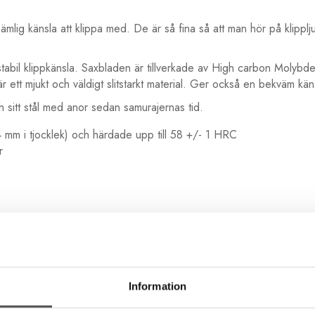
mlig känsla att klippa med. De är så fina så att man hör på klipplju
n stabil klippkänsla. Saxbladen är tillverkade av High carbon Moly
är ett mjukt och väldigt slitstarkt material. Ger också en bekväm k
ch sitt stål med anor sedan samurajernas tid.
- 4 mm i tjocklek) och härdade upp till 58 +/- 1 HRC
r
Information