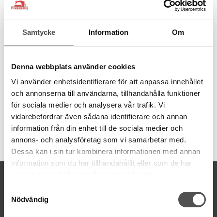
100% återvunnen polyester
Spunnen med Gütermann MCT
1 PET-flaska ger 1000 m tråd
Samtycke
Information
Om
Tillverkad i Tyskland
Dammfri
Jämn finish
Hållbar och stark
Denna webbplats använder cookies
Grovlek normal Nr 100
Vi använder enhetsidentifierare för att anpassa innehållet
Trådmängd 100 meter
Tvättbar
95
°C
och annonserna till användarna, tillhandahålla funktioner
för sociala medier och analysera vår trafik. Vi
vidarebefordrar även sådana identifierare och annan
information från din enhet till de sociala medier och
Artikelnummer:
annons- och analysföretag som vi samarbetar med.
723860-893
Dessa kan i sin tur kombinera informationen med annan
information som du har tillhandahållit eller som de har
samlat in när du har använt deras tjänster.
KONTAKTA OSS
Samtyckesval
kontakt@symaskinsboden.se
Nödvändig
Mailsvar inom 24 timmar
Tel. 018-150525