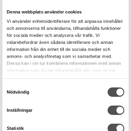
Denna webbplats använder cookies
Vi använder enhetsidentifierare för att anpassa innehållet
och annonserna till användarna, tillhandahålla funktioner
för sociala medier och analysera vår trafik. Vi
vidarebefordrar även sådana identifierare och annan
information från din enhet till de sociala medier och
annons- och analysföretag som vi samarbetar med.
Dessa kan i sin tur kombinera informationen med annan
information som du har tillhandahållit eller som de har
samlat in när du har använt deras tjänster.
Samtyckesval
Nödvändig
Gütermann
Gütermann rPET sytråd 365 julröd
Inställningar
Grovlek Nr 100
Återvunnet material
100m
Statistik