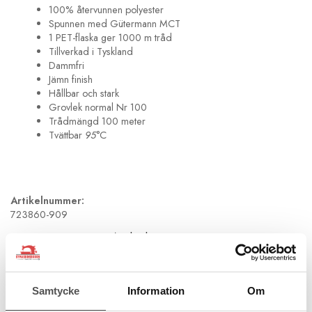
100% återvunnen polyester
Spunnen med Gütermann MCT
1 PET-flaska ger 1000 m tråd
Tillverkad i Tyskland
Dammfri
Jämn finish
Hållbar och stark
Grovlek normal Nr 100
Trådmängd 100 meter
Tvättbar
95
°C
Artikelnummer:
723860-909
Andra köpte även
Samtycke
Information
Om