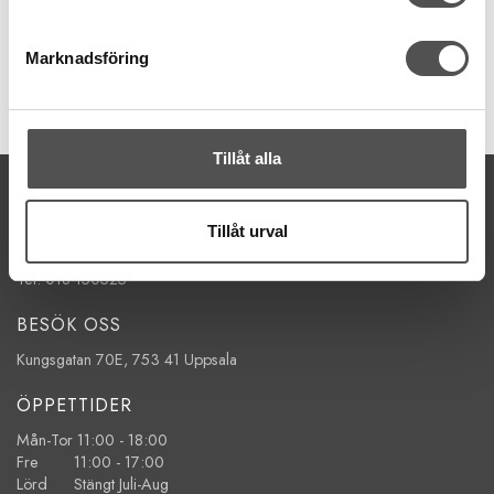
32 kr
Marknadsföring
KÖP
Finns i lager
Tillåt alla
KONTAKTA OSS
kontakt@symaskinsboden.se
Tillåt urval
Mailsvar inom 24 timmar
Tel. 018-150525
BESÖK OSS
Kungsgatan 70E, 753 41 Uppsala
ÖPPETTIDER
Mån-Tor 11:00 - 18:00
Fre 11:00 - 17:00
Lörd Stängt Juli-Aug