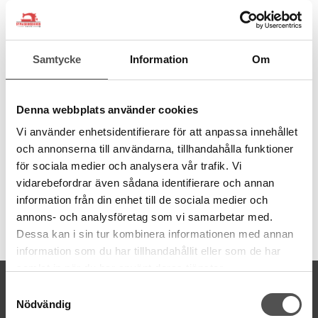
från återvunna PET-flaskor. Ett miljövänligt val av sytråd.
100% återvunnen polyester
Spunnen med Gütermann MCT
Samtycke
Information
Om
1 PET-flaska ger 1000 m tråd
Tillverkad i Tyskland
Dammfri
Jämn finish
Denna webbplats använder cookies
Hållbar och stark
Vi använder enhetsidentifierare för att anpassa innehållet
Grovlek normal Nr 100
Trådmängd 100 meter
och annonserna till användarna, tillhandahålla funktioner
Tvättbar
95
°C
för sociala medier och analysera vår trafik. Vi
vidarebefordrar även sådana identifierare och annan
information från din enhet till de sociala medier och
annons- och analysföretag som vi samarbetar med.
Artikelnummer:
Dessa kan i sin tur kombinera informationen med annan
723860-758
information som du har tillhandahållit eller som de har
samlat in när du har använt deras tjänster.
KONTAKTA OSS
Samtyckesval
Nödvändig
kontakt@symaskinsboden.se