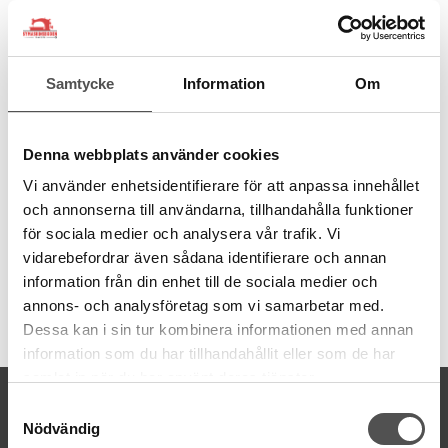
från återvunna PET-flaskor. Ett miljövänligt val av sytråd.
100% återvunnen polyester
Spunnen med Gütermann MCT
Samtycke
Information
Om
1 PET-flaska ger 1000 m tråd
Tillverkad i Tyskland
Dammfri
Jämn finish
Denna webbplats använder cookies
Hållbar och stark
Vi använder enhetsidentifierare för att anpassa innehållet
Grovlek normal Nr 100
Trådmängd 100 meter
och annonserna till användarna, tillhandahålla funktioner
Tvättbar
95
°C
för sociala medier och analysera vår trafik. Vi
vidarebefordrar även sådana identifierare och annan
information från din enhet till de sociala medier och
annons- och analysföretag som vi samarbetar med.
Artikelnummer:
Dessa kan i sin tur kombinera informationen med annan
723860-512
information som du har tillhandahållit eller som de har
samlat in när du har använt deras tjänster.
KONTAKTA OSS
Samtyckesval
Nödvändig
kontakt@symaskinsboden.se