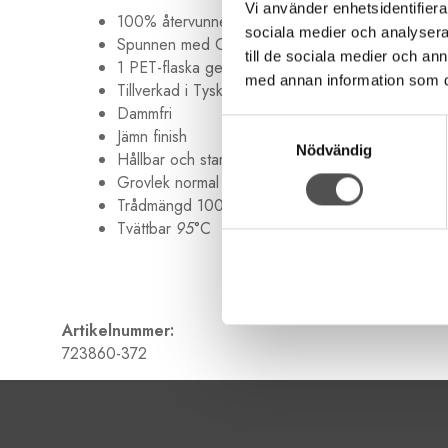
Vi använder enhetsidentifierar
100% återvunnen polyester
sociala medier och analysera 
Spunnen med Gütermann MCT
till de sociala medier och a
1 PET-flaska ger 1000 m tråd
med annan information som du 
Tillverkad i Tyskland
Dammfri
Samtyckesval
Jämn finish
Nödvändig
Hållbar och stark
Grovlek normal Nr 100
Trådmängd 100 meter
Tvättbar
95
°C
Artikelnummer:
723860-372