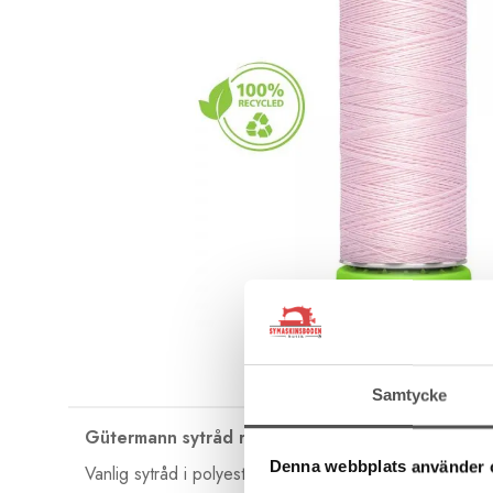
Samtycke
Gütermann sytråd rPET 100 m
Denna webbplats använder 
Vanlig sytråd i polyester i fin Gütermann-kvalitet som är 