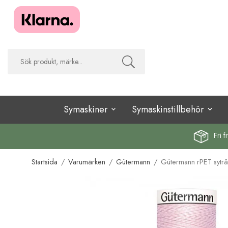
Symaskiner
Symaskinstillbehör
Fri f
Startsida
/
Varumärken
/
Gütermann
/
Gütermann rPET sytrå