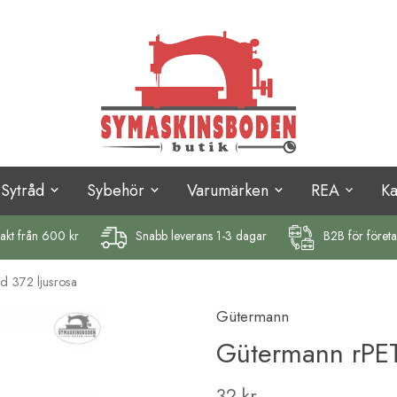
Sytråd
Sybehör
Varumärken
REA
K
rakt
från 600 kr
Snabb leverans 1-3 dagar
B2B för föret
d 372 ljusrosa
Gütermann
Gütermann rPET 
32 kr