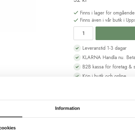
Finns i lager för omgående
Finns även i vår butik i Upp
Leveranstid 1-3 dagar
KLARNA Handla nu. Beta
B2B kassa för företag & s
Köp i butik och online
Beskrivning
Recensioner
Information
cookies
tillverkad från återvunna PET-flaskor. Ett miljövänligt val av sytråd.