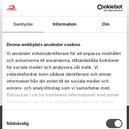
från återvunna PET-flaskor. Ett miljövänligt val av sytråd.
100% återvunnen polyester
Spunnen med Gütermann MCT
Samtycke
Information
Om
1 PET-flaska ger 1000 m tråd
Tillverkad i Tyskland
Dammfri
Jämn finish
Denna webbplats använder cookies
Hållbar och stark
Vi använder enhetsidentifierare för att anpassa innehållet
Grovlek normal Nr 100
Trådmängd 100 meter
och annonserna till användarna, tillhandahålla funktioner
Tvättbar
95
°C
för sociala medier och analysera vår trafik. Vi
vidarebefordrar även sådana identifierare och annan
information från din enhet till de sociala medier och
annons- och analysföretag som vi samarbetar med.
Artikelnummer:
Dessa kan i sin tur kombinera informationen med annan
723860-497
information som du har tillhandahållit eller som de har
samlat in när du har använt deras tjänster.
KONTAKTA OSS
Samtyckesval
Nödvändig
kontakt@symaskinsboden.se