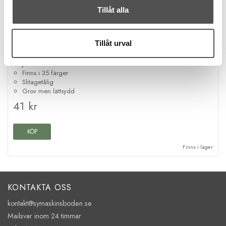
Tillåt alla
Gütermann
Tillåt urval
Gütermann Denim jeanstråd 1970 lejongul
Jeanstråd 100 meter
Finns i 35 färger
Slitagetålig
Grov men lättsydd
41 kr
KÖP
Finns i lager
KONTAKTA OSS
kontakt@symaskinsboden.se
Mailsvar inom 24 timmar