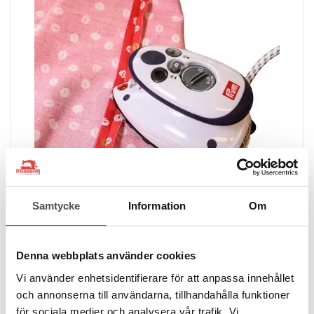
Samtycke
Information
Om
Prym
Prym ministrykjärn med ånga
Denna webbplats använder cookies
Litet ångstrykjärn
130 x 75 mm
Vi använder enhetsidentifierare för att anpassa innehållet
Vikt 420 gr
och annonserna till användarna, tillhandahålla funktioner
543 kr
för sociala medier och analysera vår trafik. Vi