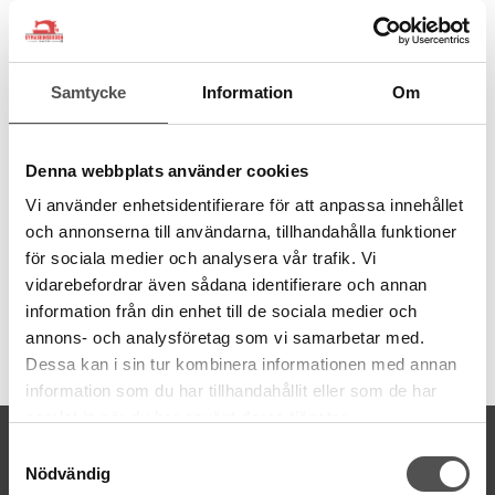
från återvunna PET-flaskor. Ett miljövänligt val av sytråd.
100% återvunnen polyester
Spunnen med Gütermann MCT
Samtycke
Information
Om
1 PET-flaska ger 1000 m tråd
Tillverkad i Tyskland
Dammfri
Jämn finish
Denna webbplats använder cookies
Hållbar och stark
Vi använder enhetsidentifierare för att anpassa innehållet
Grovlek normal Nr 100
Trådmängd 100 meter
och annonserna till användarna, tillhandahålla funktioner
Tvättbar
95
°C
för sociala medier och analysera vår trafik. Vi
vidarebefordrar även sådana identifierare och annan
information från din enhet till de sociala medier och
annons- och analysföretag som vi samarbetar med.
Artikelnummer:
Dessa kan i sin tur kombinera informationen med annan
723860-310
information som du har tillhandahållit eller som de har
samlat in när du har använt deras tjänster.
KONTAKTA OSS
Samtyckesval
Nödvändig
kontakt@symaskinsboden.se