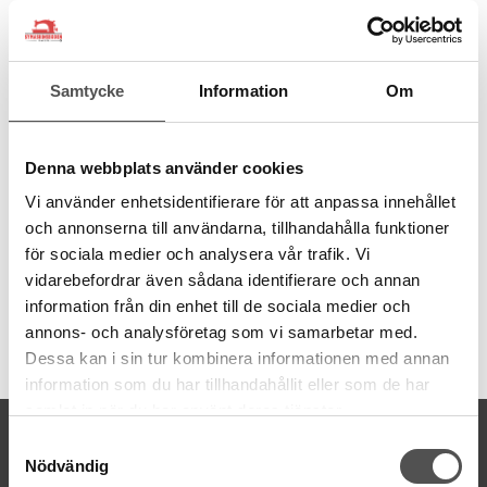
från återvunna PET-flaskor. Ett miljövänligt val av sytråd.
100% återvunnen polyester
Spunnen med Gütermann MCT
Samtycke
Information
Om
1 PET-flaska ger 1000 m tråd
Tillverkad i Tyskland
Dammfri
Jämn finish
Denna webbplats använder cookies
Hållbar och stark
Vi använder enhetsidentifierare för att anpassa innehållet
Grovlek normal Nr 100
Trådmängd 100 meter
och annonserna till användarna, tillhandahålla funktioner
Tvättbar
95
°C
för sociala medier och analysera vår trafik. Vi
vidarebefordrar även sådana identifierare och annan
information från din enhet till de sociala medier och
annons- och analysföretag som vi samarbetar med.
Artikelnummer:
Dessa kan i sin tur kombinera informationen med annan
723860-28
information som du har tillhandahållit eller som de har
samlat in när du har använt deras tjänster.
KONTAKTA OSS
Samtyckesval
Nödvändig
kontakt@symaskinsboden.se