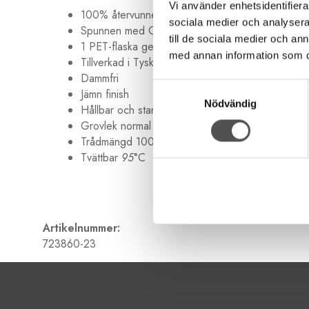
Vi använder enhetsidentifierar
100% återvunnen polyester
sociala medier och analysera 
Spunnen med Gütermann MCT
till de sociala medier och a
1 PET-flaska ger 1000 m tråd
med annan information som du 
Tillverkad i Tyskland
Dammfri
Samtyckesval
Jämn finish
Nödvändig
Hållbar och stark
Grovlek normal Nr 100
Trådmängd 100 meter
Tvättbar
95
°C
Artikelnummer:
723860-23