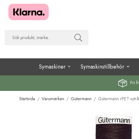
Symaskiner
Symaskinstillbehör
Fri f
Startsida
/
Varumärken
/
Gütermann
/
Gütermann rPET sytr