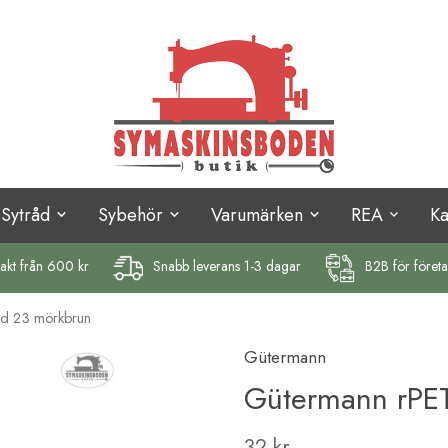
Sytråd
Sybehör
Varumärken
REA
K
rakt
från 600 kr
Snabb leverans 1-3 dagar
B2B för föret
åd 23 mörkbrun
Gütermann
Gütermann rPET
32 kr