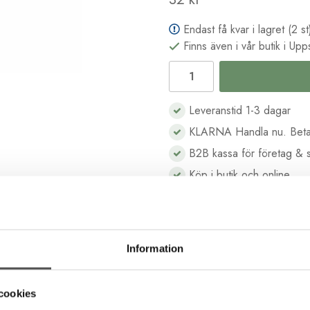
Endast få kvar i lagret (2 st
Finns även i vår butik i Upp
Leveranstid 1-3 dagar
KLARNA Handla nu. Beta
B2B kassa för företag & s
Köp i butik och online
Beskrivning
Recensioner
Information
cookies
tillverkad från återvunna PET-flaskor. Ett miljövänligt val av sytråd.