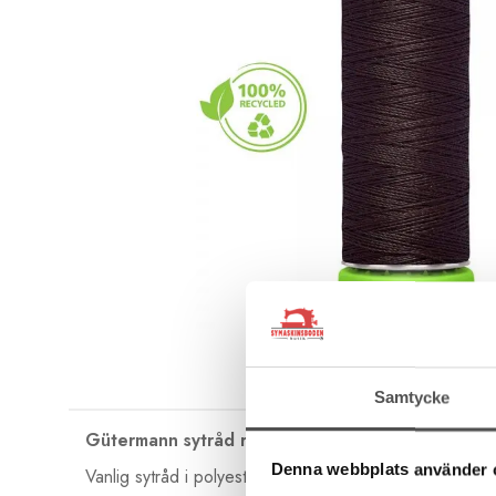
Samtycke
Gütermann sytråd rPET 100 m
Denna webbplats använder 
Vanlig sytråd i polyester i fin Gütermann-kvalitet som är 