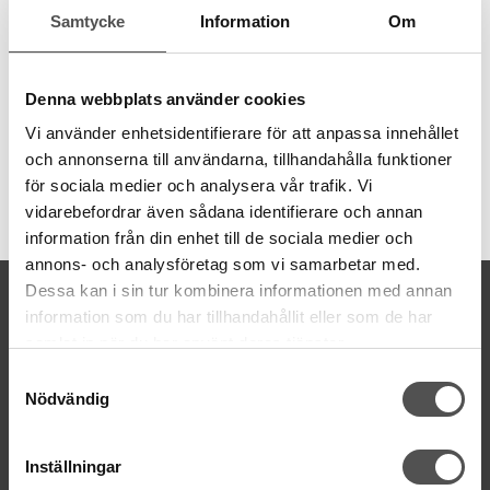
40 och lösare tvinnad vilket gör att tråden fyller ut mer. Fin lyster
Samtycke
Information
Om
och djupa färger som håller sina egenskaper över tid. Perfekt
för maskinbroderi och dekorsömmarna. Kan även anvädas till
overlockmaskin och covermaskin för dekorativa tekniker.
Denna webbplats använder cookies
Vi använder enhetsidentifierare för att anpassa innehållet
och annonserna till användarna, tillhandahålla funktioner
för sociala medier och analysera vår trafik. Vi
Artikelnummer:
vidarebefordrar även sådana identifierare och annan
709700-1169
information från din enhet till de sociala medier och
annons- och analysföretag som vi samarbetar med.
Dessa kan i sin tur kombinera informationen med annan
KONTAKTA OSS
information som du har tillhandahållit eller som de har
kontakt@symaskinsboden.se
samlat in när du har använt deras tjänster.
Mailsvar inom 24 timmar
Samtyckesval
Tel. 018-150525
Nödvändig
BESÖK OSS
Kungsgatan 70E, 753 41 Uppsala
Inställningar