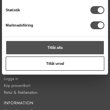
ÖPPETTIDER
Statistik
Mån-Tor 11:00 - 18:00
Fre 11:00 - 17:00
Lörd Stängt Juli-Aug
Marknadsföring
villkor
© Copyrightskyddat material på sidan. Se
Tillåt alla
HANDLA
Villkor
Tillåt urval
Kontakta oss
Mina favoriter
Logga in
Köp presentkort
Retur & Reklamation
INFORMATION