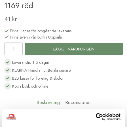
1169 röd
41 kr
Finns i lager för omgående leverans
Finns även i vår butik i Uppsala
LÄGG I VARUKORGEN
Leveranstid 1-3 dagar
KLARNA Handla nu. Betala senare
B2B kassa för företag & skolor
Köp i butik och online
Beskrivning
Recensioner
Gütermann broderitråd 200 m
Broderitråd i Rayon (Viskos) som är ett naturmaterial. Grovlek nr