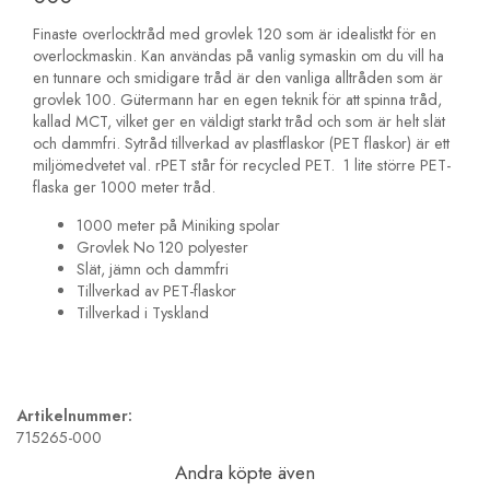
Finaste overlocktråd med grovlek 120 som är idealistkt för en
overlockmaskin. Kan användas på vanlig symaskin om du vill ha
en tunnare och smidigare tråd är den vanliga alltråden som är
grovlek 100. Gütermann har en egen teknik för att spinna tråd,
kallad MCT, vilket ger en väldigt starkt tråd och som är helt slät
och dammfri. Sytråd tillverkad av plastflaskor (PET flaskor) är ett
miljömedvetet val. rPET står för recycled PET. 1 lite större PET-
flaska ger 1000 meter tråd.
1000 meter på Miniking spolar
Grovlek No 120 polyester
Slät, jämn och dammfri
Tillverkad av PET-flaskor
Tillverkad i Tyskland
Artikelnummer:
715265-000
Andra köpte även