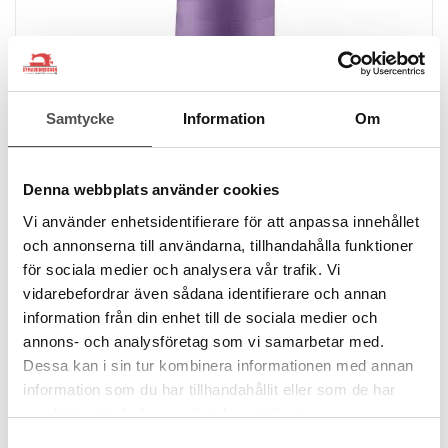
Samtycke
Information
Om
Denna webbplats använder cookies
Amann
Overlocktråd Trojalock färg 0009 Ljuslila
Vi använder enhetsidentifierare för att anpassa innehållet
Premiumkvalitet
och annonserna till användarna, tillhandahålla funktioner
2-trådig Nr 120
för sociala medier och analysera vår trafik. Vi
2500 meter
55 färger
vidarebefordrar även sådana identifierare och annan
69 kr
information från din enhet till de sociala medier och
annons- och analysföretag som vi samarbetar med.
Dessa kan i sin tur kombinera informationen med annan
KÖP
information som du har tillhandahållit eller som de har
Finns i lager
samlat in när du har använt deras tjänster.
Samtyckesval