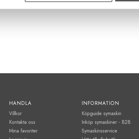
HANDLA
INFORMATION
Villkor
Köpguide symaskin
Kontakta oss
Inköp symaskiner - B2B
Mina favoriter
Symaskinsservice