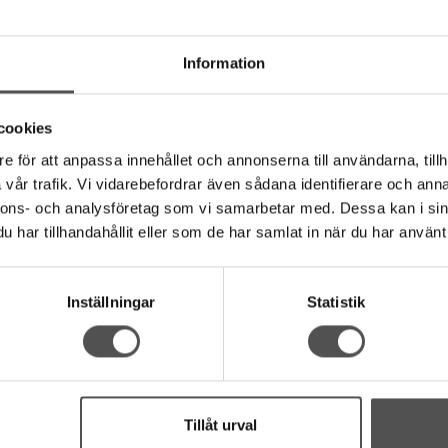
tt tråden inte skall sträckas ut innan den hamnar i sömmen. Rekomm
Information
hushållssymaskiner. Liksom de flesta av Gütermann creativ kvalite
baserad kärnspunnen teknologi – Tillverkad i Tyskland. Denna prod
cookies
nd av skillnader i datorinställningar. och olika skärmar.
e för att anpassa innehållet och annonserna till användarna, tillh
vår trafik. Vi vidarebefordrar även sådana identifierare och anna
ogy®
nnons- och analysföretag som vi samarbetar med. Dessa kan i sin
sömsträckning
har tillhandahållit eller som de har samlat in när du har använt 
Inställningar
Statistik
Tillåt urval