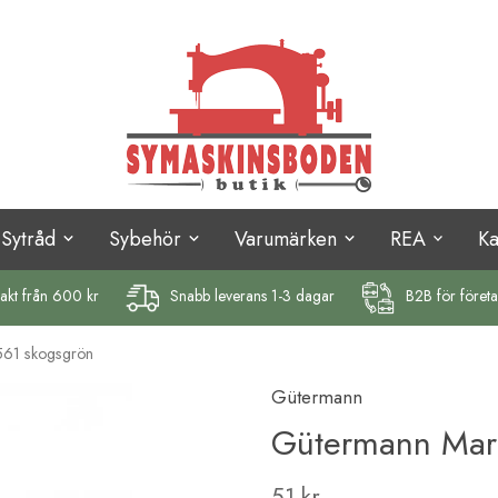
Sytråd
Sybehör
Varumärken
REA
K
rakt
från 600 kr
Snabb leverans 1-3 dagar
B2B för föret
561 skogsgrön
Gütermann
Gütermann Mara
51 kr