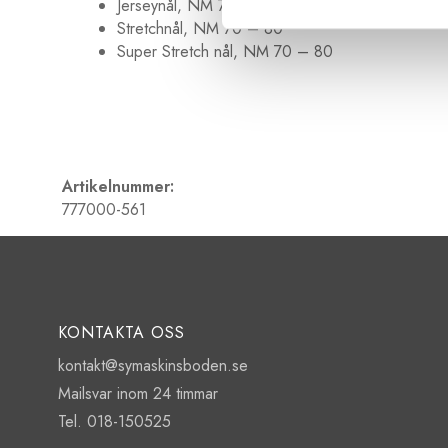
Jerseynål, NM 70 – 80
Stretchnål, NM 70 – 80
Super Stretch nål, NM 70 – 80
Artikelnummer:
777000-561
KONTAKTA OSS
kontakt@symaskinsboden.se
Mailsvar inom 24 timmar
Tel. 018-150525