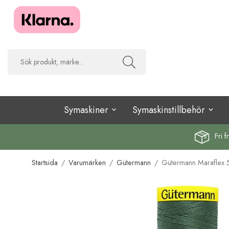
Symaskiner
Symaskinstillbehör
Fri f
Startsida
/
Varumärken
/
Gütermann
/
Gütermann Maraflex 