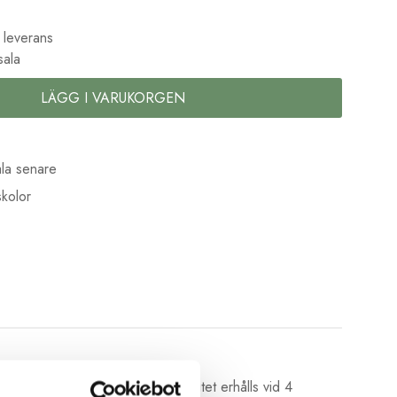
 leverans
sala
LÄGG I VARUKORGEN
la senare
kolor
r på ben och ärmar. Bästa elastisitet erhålls vid 4