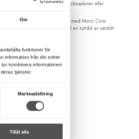
enderas inte att använas i overlockmaskiner eller
Om
tssytrådar har Maraflex producerats med Micro Core
uktion process gör Maraflex till en sytråd av särskilt
andahålla funktioner för
n information från din enhet
 tur kombinera informationen
deras tjänster.
Marknadsföring
Tillåt alla