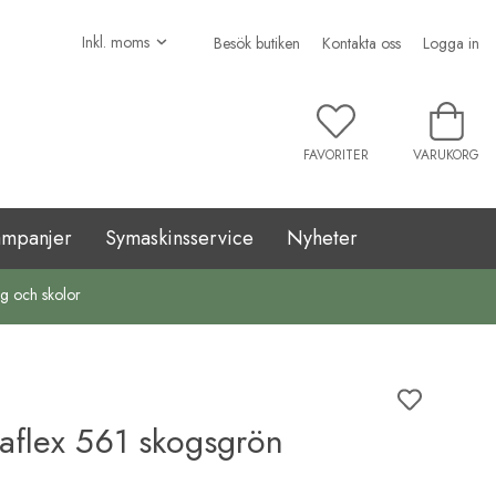
Besök butiken
Kontakta oss
Logga in
FAVORITER
VARUKORG
ampanjer
Symaskinsservice
Nyheter
ag och skolor
flex 561 skogsgrön