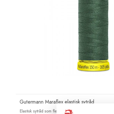
Gutermann Maraflex elastisk sytråd
Elastisk sytråd som flexar upp till 80% för raksömmar i 