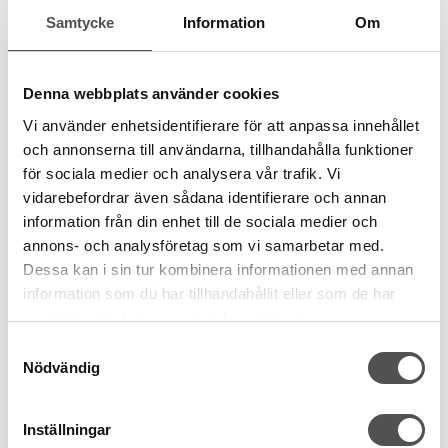
Samtycke
Information
Om
Gütermann
Gütermann Bomullstråd 100m 6217 ljusblå
Denna webbplats använder cookies
Naturlig bomull
Grovlek Nr 50
Vi använder enhetsidentifierare för att anpassa innehållet
Tvättbar
95
°C
och annonserna till användarna, tillhandahålla funktioner
35 kr
för sociala medier och analysera vår trafik. Vi
vidarebefordrar även sådana identifierare och annan
KÖP
information från din enhet till de sociala medier och
annons- och analysföretag som vi samarbetar med.
Finns i lager
Dessa kan i sin tur kombinera informationen med annan
information som du har tillhandahållit eller som de har
samlat in när du har använt deras tjänster.
Samtyckesval
Nödvändig
Inställningar