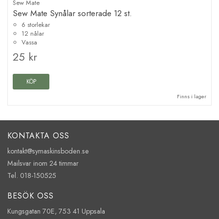
Sew Mate
Sew Mate Synålar sorterade 12 st.
6 storlekar
12 nålar
Vassa
25 kr
KÖP
Finns i lager
KONTAKTA OSS
kontakt@symaskinsboden.se
Mailsvar inom 24 timmar
Tel. 018-150525
BESÖK OSS
Kungsgatan 70E, 753 41 Uppsala