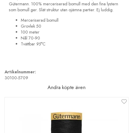
Gütermann. 100% merceriserad bomull med den fina lystern
som bomull ger. Slät struktur utan ojämna partier. Ej luddig.
Merceriserad bomull
Grovlek 50
100 meter
Nål 70-90
Tvättbar
95
°C
Artikelnummer:
30100-5709
Andra köpte även