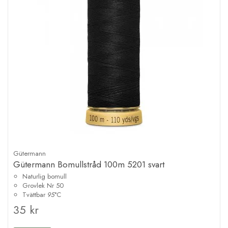
Gütermann
Gütermann Bomullstråd 100m 5201 svart
Naturlig bomull
Grovlek Nr 50
Tvättbar
95
°C
35 kr