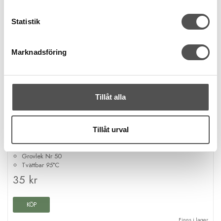
Statistik
Marknadsföring
Tillåt alla
Gütermann
Tillåt urval
Gütermann Bomullstråd 100m 5624 mellanblå
Naturlig bomull
Grovlek Nr 50
Tvättbar
95
°C
35 kr
KÖP
Finns i lager