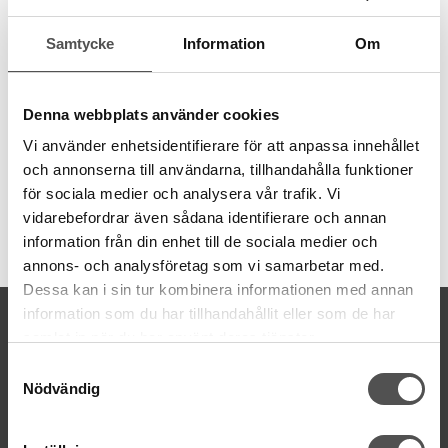
Gütermann. 100% merceriserad bomull med den fina lystern
som bomull ger. Slät struktur utan ojämna partier. Ej luddig.
Samtycke
Information
Om
Merceriserad bomull
Grovlek 50
100 meter
Denna webbplats använder cookies
Nål 70-90
Vi använder enhetsidentifierare för att anpassa innehållet
Tvättbar
95
°C
och annonserna till användarna, tillhandahålla funktioner
för sociala medier och analysera vår trafik. Vi
vidarebefordrar även sådana identifierare och annan
Artikelnummer:
information från din enhet till de sociala medier och
30100-5412
annons- och analysföretag som vi samarbetar med.
Dessa kan i sin tur kombinera informationen med annan
information som du har tillhandahållit eller som de har
KONTAKTA OSS
samlat in när du har använt deras tjänster.
kontakt@symaskinsboden.se
Samtyckesval
Mailsvar inom 24 timmar
Nödvändig
Tel. 018-150525
BESÖK OSS