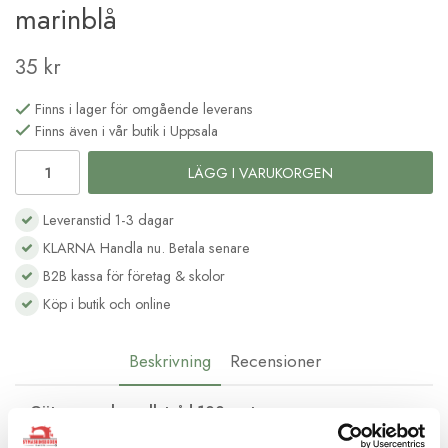
marinblå
35 kr
Finns i lager för omgående leverans
Finns även i vår butik i Uppsala
LÄGG I VARUKORGEN
Leveranstid 1-3 dagar
KLARNA Handla nu. Betala senare
B2B kassa för företag & skolor
Köp i butik och online
Beskrivning
Recensioner
Gütermann bomullstråd 100 meter
Fin sytråd i ren bomull med bästa kvalitet från tyska