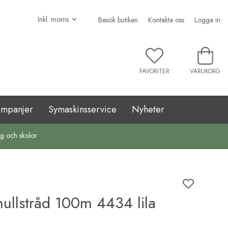
Besök butiken
Kontakta oss
Logga in
FAVORITER
VARUKORG
ampanjer
Symaskinsservice
Nyheter
ag och skolor
llstråd 100m 4434 lila