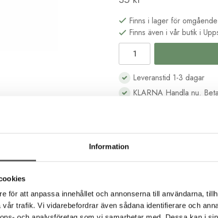
Finns i lager för omgående
Finns även i vår butik i Upp
Leveranstid 1-3 dagar
KLARNA Handla nu. Beta
B2B kassa för företag & s
Köp i butik och online
Information
Beskrivning
Recensioner
cookies
e för att anpassa innehållet och annonserna till användarna, tillh
vår trafik. Vi vidarebefordrar även sådana identifierare och anna
ütermann. 100% merceriserad bomull med den fina lystern som bomull
nnons- och analysföretag som vi samarbetar med. Dessa kan i sin