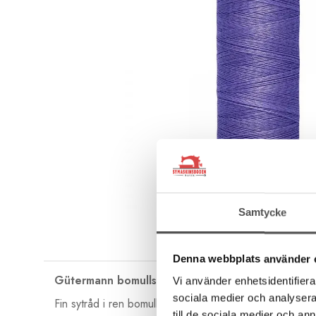
Samtycke
Denna webbplats använder 
Gütermann bomullstråd 100 meter
Vi använder enhetsidentifierar
sociala medier och analysera 
Fin sytråd i ren bomull med bästa kvalitet från tyska G
till de sociala medier och a