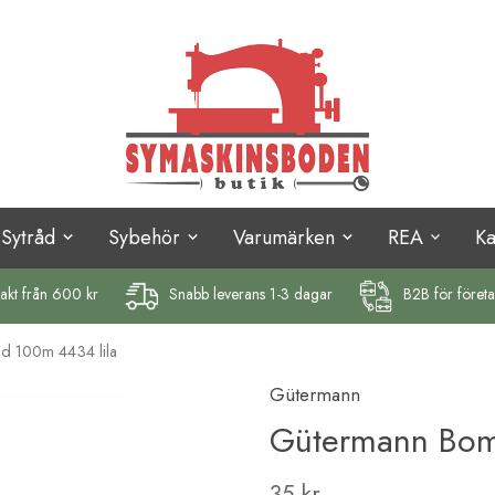
Sytråd
Sybehör
Varumärken
REA
K
rakt
från 600 kr
Snabb leverans 1-3 dagar
B2B för föret
åd 100m 4434 lila
Gütermann
Gütermann Bomu
35 kr