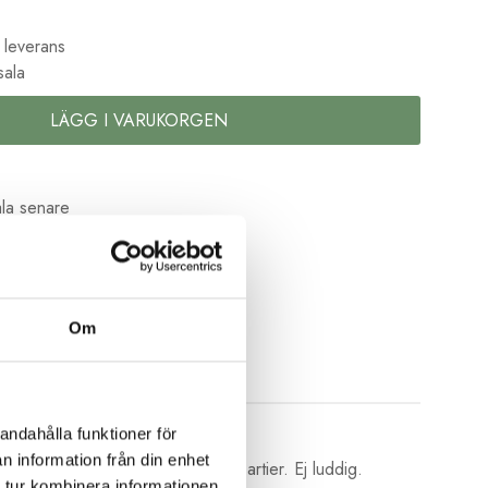
 leverans
sala
LÄGG I VARUKORGEN
la senare
kolor
Om
andahålla funktioner för
n information från din enhet
 ger. Slät struktur utan ojämna partier. Ej luddig.
 tur kombinera informationen