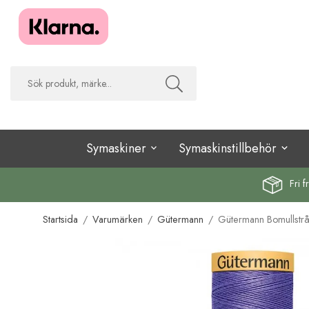
Symaskiner
Symaskinstillbehör
Fri f
Startsida
/
Varumärken
/
Gütermann
/
Gütermann Bomullstr