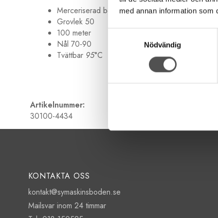
Merceriserad bomull
med annan information som du 
Grovlek 50
100 meter
Samtyckesval
Nål 70-90
Nödvändig
Tvättbar
95
°C
Artikelnummer:
30100-4434
KONTAKTA OSS
kontakt@symaskinsboden.se
Mailsvar inom 24 timmar