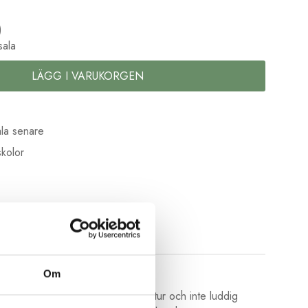
)
sala
LÄGG I VARUKORGEN
la senare
kolor
Om
alltråd är jämn och fin i sin struktur och inte luddig