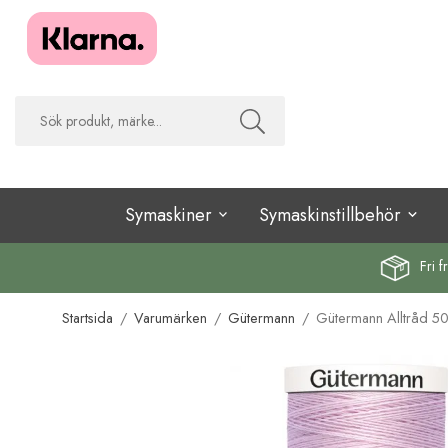
Symaskiner
Symaskinstillbehör
Fri f
Startsida
/
Varumärken
/
Gütermann
/
Gütermann Alltråd 5