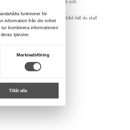
nvända till alla tyger. Den är stark och
andahålla funktioner för
e! Du kan inte använda polyestertråd ifall du skall
n information från din enhet
 tur kombinera informationen
deras tjänster.
Marknadsföring
Tillåt alla