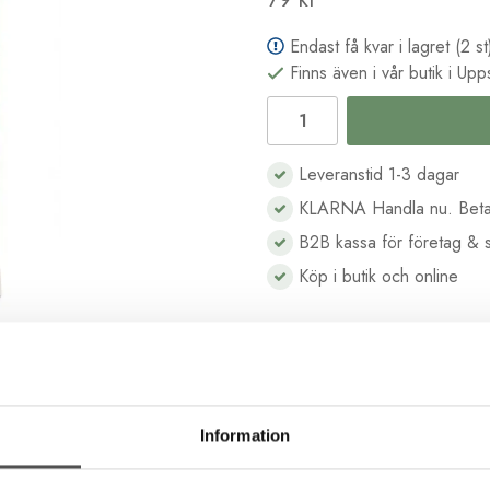
Endast få kvar i lagret (2 st
Finns även i vår butik i Upp
Leveranstid 1-3 dagar
KLARNA Handla nu. Beta
B2B kassa för företag & s
Köp i butik och online
Beskrivning
Recensioner
Information
som tillverkas i Tyskland under nogranna kvalitetsrutiner. Gütermanns 