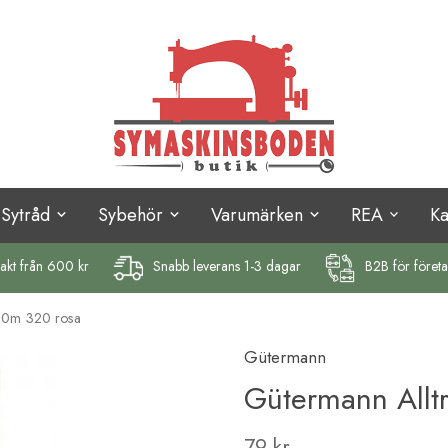
Sytråd
Sybehör
Varumärken
REA
K
rakt
från 600 kr
Snabb leverans 1-3 dagar
B2B för föret
00m 320 rosa
Gütermann
Gütermann Allt
79 kr