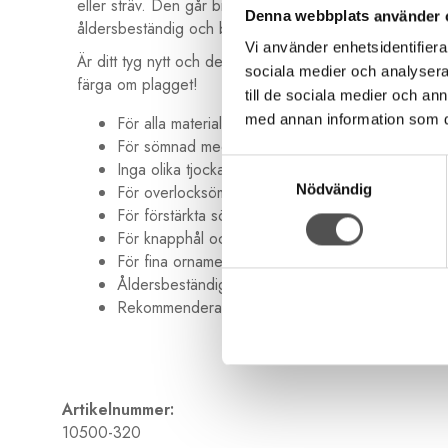
eller sträv. Den går bra i alla symaskiner (även handsöm
Denna webbplats använder 
åldersbeständig och blir inte spröd med åren. Den är äv
Vi använder enhetsidentifierar
Är ditt tyg nytt och det är ett tyg som krymper så rekom
sociala medier och analysera 
färga om plagget!
till de sociala medier och a
med annan information som du 
För alla material och sömmar
För sömnad med symaskin och för handsömnad
Samtyckesval
Inga olika tjocka partier. Jämn kvalitet för perfekt
För overlocksömmar och kastsömmar
Nödvändig
För förstärkta sömmar och fällsömmar
För knapphål och knappsömnad
För fina ornamentstygn och dekorsömmar
Åldersbeständig och håller med tiden
Rekommenderad nål Universal Nr 70-90
Artikelnummer:
10500-320