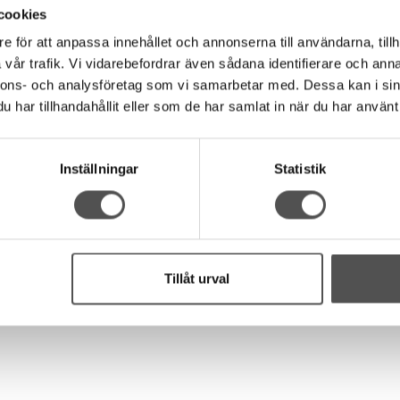
nad) och ger en bra trådspänning i alla material. Alltråden kan du a
cookies
en något elastisk för extra hållbarhet.
e för att anpassa innehållet och annonserna till användarna, tillh
menderar vi att du tvättar det innan du syr i det. Tråden krymper int
vår trafik. Vi vidarebefordrar även sådana identifierare och anna
nnons- och analysföretag som vi samarbetar med. Dessa kan i sin
har tillhandahållit eller som de har samlat in när du har använt 
a stygn
Inställningar
Statistik
Tillåt urval