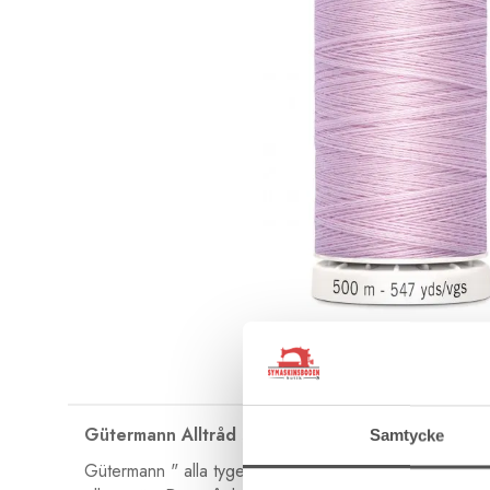
Gütermann Alltråd 500 m
Samtycke
Gütermann " alla tygers tråd " är en alltråd i polyester 