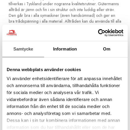
tillverkas i Tyskland under nogranna kvalitetsrutiner. Gütermanns
alltråd är jämn och fin i sin struktur och inte luddig eller sträv.
Den går bra i alla symaskiner (även handsömnad) och ger en
bra trådspänning i alla material. Alltråden kan du använda till alla
tyger. Den är stark och åldersbeständig och blir inte spröd med
åren. Den är även något elastisk för extra hållbarhet.
Är ditt tyg nytt och det är ett tyg som krymper så
rekommenderar vi att du tvättar det innan du syr i det. Tråden
Samtycke
Information
Om
krymper inte! Du kan inte använda polyestertråd ifall du skall
färga om plagget!
För alla material och sömmar
Denna webbplats använder cookies
För sömnad med symaskin och för handsömnad
Vi använder enhetsidentifierare för att anpassa innehållet
Inga olika tjocka partier. Jämn kvalitet för perfekta stygn
och annonserna till användarna, tillhandahålla funktioner
För overlocksömmar och kastsömmar
För förstärkta sömmar och fällsömmar
för sociala medier och analysera vår trafik. Vi
För knapphål och knappsömnad
vidarebefordrar även sådana identifierare och annan
För fina ornamentstygn och dekorsömmar
information från din enhet till de sociala medier och
Åldersbeständig och håller med tiden
annons- och analysföretag som vi samarbetar med.
Rekommenderad nål Universal Nr 70-90
Dessa kan i sin tur kombinera informationen med annan
information som du har tillhandahållit eller som de har