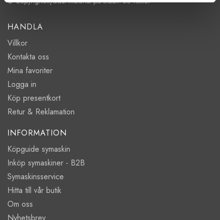
villkor
© Copyrightskyddat material på sidan. Se
HANDLA
Villkor
Kontakta oss
Mina favoriter
Logga in
Köp presentkort
Retur & Reklamation
INFORMATION
Köpguide symaskin
Inköp symaskiner - B2B
Symaskinsservice
Hitta till vår butik
Om oss
Nyhetsbrev