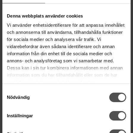
Lörd Stängt Juli-Aug
Denna webbplats använder cookies
villkor
© Copyrightskyddat material på sidan. Se
Vi använder enhetsidentifierare för att anpassa innehållet
och annonserna till användarna, tillhandahålla funktioner
HANDLA
för sociala medier och analysera vår trafik. Vi
vidarebefordrar även sådana identifierare och annan
Villkor
information från din enhet till de sociala medier och
Kontakta oss
annons- och analysföretag som vi samarbetar med.
Mina favoriter
Dessa kan i sin tur kombinera informationen med annan
Logga in
information som du har tillhandahållit eller som de har
Köp presentkort
samlat in när du har använt deras tjänster.
Retur & Reklamation
Samtyckesval
Nödvändig
INFORMATION
Köpguide symaskin
Inställningar
Inköp symaskiner - B2B
Symaskinsservice