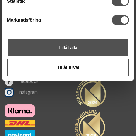
Statistik
Hitta till vår butik
Om oss
Marknadsföring
Nyhetsbrev
Om cookies
FÅ NYHETER, TIPS & INSPIRATION
Tillåt alla
De uppgifter du matar in kommer endast användas till våra nyhetsbrev.
Tillåt urval
Facebook
Instagram