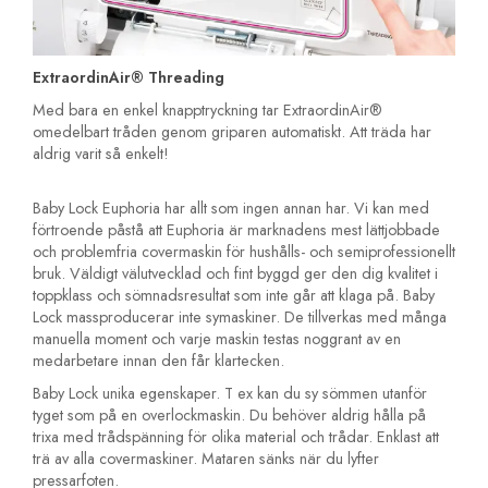
ExtraordinAir® Threading
Med bara en enkel knapptryckning tar ExtraordinAir®
omedelbart tråden genom griparen automatiskt. Att träda har
aldrig varit så enkelt!
Baby Lock Euphoria har allt som ingen annan har. Vi kan med
förtroende påstå att Euphoria är marknadens mest lättjobbade
och problemfria covermaskin för hushålls- och semiprofessionellt
bruk. Väldigt välutvecklad och fint byggd ger den dig kvalitet i
toppklass och sömnadsresultat som inte går att klaga på. Baby
Lock massproducerar inte symaskiner. De tillverkas med många
manuella moment och varje maskin testas noggrant av en
medarbetare innan den får klartecken.
Baby Lock unika egenskaper. T ex kan du sy sömmen utanför
tyget som på en overlockmaskin. Du behöver aldrig hålla på
trixa med trådspänning för olika material och trådar. Enklast att
trä av alla covermaskiner. Mataren sänks när du lyfter
pressarfoten.