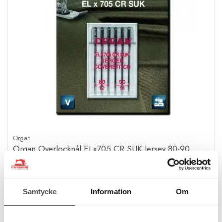
Organ
Organ Overlocknål ELx705 CR SUK Jersey 80-90
För stickade tyger
6-pack blandade
För cover/overlock
79 kr
Samtycke
Information
Om
KÖP