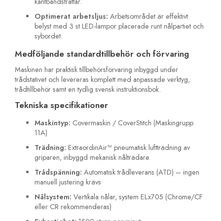
kantbandstrattar.
Optimerat arbetsljus:
Arbetsområdet är effektivt
belyst med 3 st LED-lampor placerade runt nålpartiet och
sybordet.
Medföljande standardtillbehör och förvaring
Maskinen har praktisk tillbehörsförvaring inbyggd under
trådstativet och levereras komplett med anpassade verktyg,
trådtillbehör samt en tydlig svensk instruktionsbok.
Tekniska specifikationer
Maskintyp:
Covermaskin / CoverStitch (Maskingrupp
11A)
Trädning:
ExtraordinAir™ pneumatisk luftträdning av
griparen, inbyggd mekanisk nålträdare
Trådspänning:
Automatisk trådleverans (ATD) – ingen
manuell justering krävs
Nålsystem:
Vertikala nålar, system ELx705 (Chrome/CF
eller CR rekommenderas)