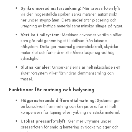
Synkroniserad matarsänkning:
När pressarfoten lyfts
via den högerställda spaken sänks mataren automatiskt
ner under stygnplåten. Detta underlättar placering och
urtagning av kraftiga material samt minskar slitage på tyget.
Vertikalt nålsystem:
Maskinen använder vertikala nålar
som går rakt genom tyget till skillnad från lutande
nålsystem. Detta ger maximal genomstickskraft, skyddar
materialet och förhindrar att nålarna böjer sig vid hög
syhastighet.
Slutna kanaler:
Griparkanalerna är helt inkapslade i ett
slutet rörsystem vilket förhindrar dammansamling och
trassel.
Funktioner för matning och belysning
Högpresterande differentialmatning:
Systemet ger
en konsekvent frammatning och kan justeras för att helt
kompensera för töjning eller rynkning i elastiska material.
Utökat pressarfotslyft:
Ger mer utrymme under
pressarfoten för smidig hantering av tjocka tyglager och