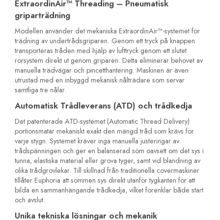
ExtraordinAir™ Threading – Pneumatisk
griparträdning
Modellen använder det mekaniska ExtraordinAir™-systemet för
trädning av undertrådsgriparen. Genom ett tryck på knappen
transporteras tråden med hjälp av lufttryck genom ett slutet
rörsystem direkt ut genom griparen. Detta eliminerar behovet av
manuella trädvägar och pincetthantering. Maskinen är även
utrustad med en inbyggd mekanisk nålträdare som servar
samtliga tre nålar.
Automatisk Trådleverans (ATD) och trådkedja
Det patenterade ATD-systemet (Automatic Thread Delivery)
portionsmatar mekaniskt exakt den mängd tråd som krävs för
varje stygn. Systemet kräver inga manuella justeringar av
trådspänningen och ger en balanserad söm oavsett om det sys i
tunna, elastiska material eller grova tyger, samt vid blandning av
olika trådgrovlekar. Till skillnad från traditionella covermaskiner
tillåter Euphoria att sömmen sys direkt utanför tygkanten för att
bilda en sammanhängande trådkedja, vilket förenklar både start
och avslut.
Unika tekniska lösningar och mekanik