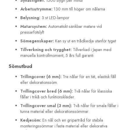
Syhastighet:
1500 stygn per minut
Arbetsutrymme:
130 mm till höger om nålarna
Belysning:
3 st LED-lampor
Matarsystem:
Automatiskt sänkbar matare vid
pressarfotslyft
Sömegenskaper:
Kan sy ut en trådkedja utanför tyget
Tillverkning och trygghet:
Tillverkad i Japan med
manuella kontrollmoment, 5 års full garanti
Sömutbud
Trillingcover (6 mm):
Tre nålar för en tät, elastisk fåll
eller dekorationssöm.
Tvillingcover bred (6 mm):
Två nålar för klassiska
fållar i trikå och funktionskläder.
Tvillingcover smal (3 mm):
Två nålar för smala fållar i
tunna material eller dekorationssömmar.
Kedjesöm:
En nål och en gripartråd för stabila
monteringssömmar i fasta material eller dekorativa