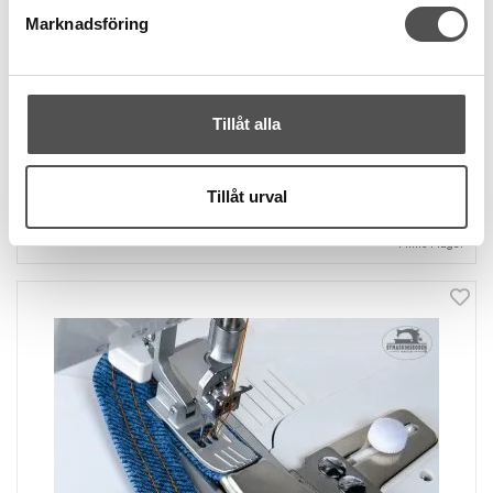
Marknadsföring
Baby Lock
Baby Lock Hällvikare 10 mm
Ca 10 mm färdig hälla
Endast covermaskin
Maskingrupp 9, 11
Tillåt alla
659 kr
Tillåt urval
KÖP
Finns i lager