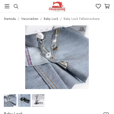
Startsida
/
Varumärken
/
Baby Lock
/
Baby Lock Fällsömsvikare
Baby Lock