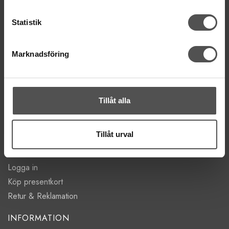
ÖPPETTIDER
Statistik
Mån-Tor 11:00 - 18:00
Fre 11:00 - 17:00
Lörd Stängt Juli-Aug
Marknadsföring
villkor
© Copyrightskyddat material på sidan. Se
Tillåt alla
HANDLA
Villkor
Tillåt urval
Kontakta oss
Mina favoriter
Logga in
Köp presentkort
Retur & Reklamation
INFORMATION