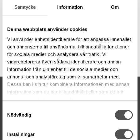
Sammanfoga vävda tyger (ej trikå) så att kanterna viks in i
Samtycke
Information
Om
sömmen. Jeans och skjortor har ofta denna söm.
Sömmen blir 1 cm bred.
Passar maskingrupp 9A, 9B, 9D och 11 (Gloria, Aspire, Ovation,
Denna webbplats använder cookies
Primo, Euphoria, Cover Stitch)
Vi använder enhetsidentifierare för att anpassa innehållet
och annonserna till användarna, tillhandahålla funktioner
för sociala medier och analysera vår trafik. Vi
vidarebefordrar även sådana identifierare och annan
Artikelnummer:
B0-75001
information från din enhet till de sociala medier och
annons- och analysföretag som vi samarbetar med.
Dessa kan i sin tur kombinera informationen med annan
KONTAKTA OSS
information som du har tillhandahållit eller som de har
kontakt@symaskinsboden.se
samlat in när du har använt deras tjänster.
Mailsvar inom 24 timmar
Samtyckesval
Tel. 018-150525
Nödvändig
BESÖK OSS
Inställningar
Kungsgatan 70E, 753 41 Uppsala