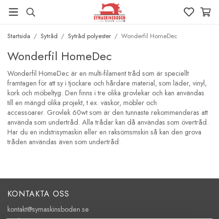
Startsida
/
Sytråd
/
Sytråd polyester
/
Wonderfil HomeDec
Wonderfil HomeDec
Wonderfil HomeDec är en multi-filament tråd som är speciellt
framtagen för att sy i tjockare och hårdare material, som läder, vinyl,
kork och möbeltyg. Den finns i tre olika grovlekar och kan användas
till en mängd olika projekt, t.ex. väskor, möbler och
accessoarer. Grovlek 60wt som är den tunnaste rekommenderas att
använda som undertråd. Alla trådar kan då användas som övertråd.
Har du en indstrisymaskin eller en raksömsmskin så kan den grova
tråden användas även som undertråd.
KONTAKTA OSS
kontakt@symaskinsboden.se