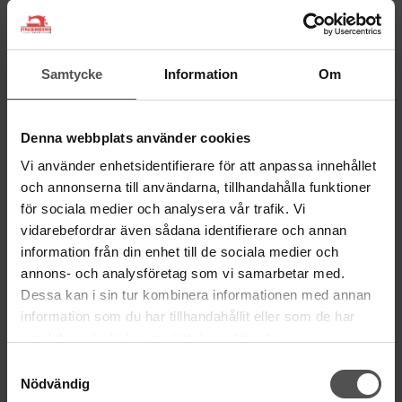
Mailsvar inom 24 timmar
Tel. 018-150525
BESÖK OSS
Samtycke
Information
Om
Kungsgatan 70E, 753 41 Uppsala
ÖPPETTIDER
Denna webbplats använder cookies
Mån-Tor 11:00 - 18:00
Vi använder enhetsidentifierare för att anpassa innehållet
Fre 11:00 - 17:00
och annonserna till användarna, tillhandahålla funktioner
Lörd Stängt Juli-Aug
för sociala medier och analysera vår trafik. Vi
vidarebefordrar även sådana identifierare och annan
villkor
© Copyrightskyddat material på sidan. Se
information från din enhet till de sociala medier och
annons- och analysföretag som vi samarbetar med.
HANDLA
Dessa kan i sin tur kombinera informationen med annan
information som du har tillhandahållit eller som de har
Villkor
samlat in när du har använt deras tjänster.
Kontakta oss
Samtyckesval
Mina favoriter
Nödvändig
Logga in