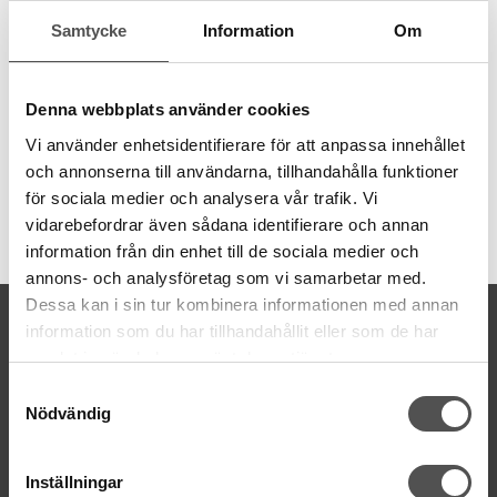
En lågpristråd i acceptabel kvalitet som fungerar bra för vanlig
sömnad i symaskin och i overlockmaskin. 100%
Samtycke
Information
Om
polyester i många olika färger på spolar om 1000 meter.
1000 meter
210 färger
Denna webbplats använder cookies
40wt tjocklek
Vi använder enhetsidentifierare för att anpassa innehållet
och annonserna till användarna, tillhandahålla funktioner
för sociala medier och analysera vår trafik. Vi
vidarebefordrar även sådana identifierare och annan
Artikelnummer:
information från din enhet till de sociala medier och
DS218
annons- och analysföretag som vi samarbetar med.
Dessa kan i sin tur kombinera informationen med annan
KONTAKTA OSS
information som du har tillhandahållit eller som de har
kontakt@symaskinsboden.se
samlat in när du har använt deras tjänster.
Mailsvar inom 24 timmar
Samtyckesval
Tel. 018-150525
Nödvändig
BESÖK OSS
Inställningar
Kungsgatan 70E, 753 41 Uppsala