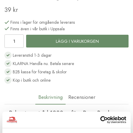
39 kr
Finns i lager för omgående leverans
Finns även i vår butik i Uppsala
LÄGG I VARUKORGEN
Leveranstid 1-3 dagar
KLARNA Handla nu. Betala senare
B2B kassa för företag & skolor
Köp i butik och online
Beskrivning
Recensioner
Polyester sytråd 1000 m färg Rose Bowl
En lågpristråd i acceptabel kvalitet som fungerar bra för vanlig
sömnad i symaskin och i overlockmaskin. 100%