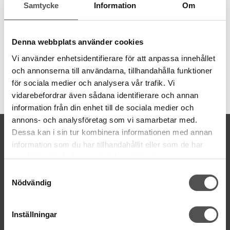
polyester i många olika färger på spolar om 1000 meter.
Samtycke
Information
Om
1000 meter
210 färger
40wt tjocklek
Denna webbplats använder cookies
Vi använder enhetsidentifierare för att anpassa innehållet
och annonserna till användarna, tillhandahålla funktioner
för sociala medier och analysera vår trafik. Vi
Artikelnummer:
vidarebefordrar även sådana identifierare och annan
DS191
information från din enhet till de sociala medier och
annons- och analysföretag som vi samarbetar med.
KONTAKTA OSS
Dessa kan i sin tur kombinera informationen med annan
information som du har tillhandahållit eller som de har
kontakt@symaskinsboden.se
samlat in när du har använt deras tjänster.
Mailsvar inom 24 timmar
Tel. 018-150525
Samtyckesval
Nödvändig
BESÖK OSS
Kungsgatan 70E, 753 41 Uppsala
Inställningar