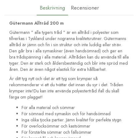
Beskrivning
Recensioner
Gütermann Alltråd 200 m
Gütermann " alla tygers tråd " är en alltråd i polyester som
tillverkas i Tyskland under nogranna kvalitetsrutiner. Gütermanns
alltråd är jämn och fin i sin struktur och inte luddig eller sträv.
Den går bra i alla symaskiner (även handsömnad) och ger en
bra trådspänning i alla material. Alltråden kan du använda till alla
tyger. Den är stark och åldersbeständig och blir inte spröd med
åren. Den är även något elastisk för extra hållbarhet.
Är ditt tyg nytt och det är ett tyg som krymper så
rekommenderar vi att du tvättar det innan du syr i det. Tråden
krymper inte!Du kan inte använda polyestertråd ifall du skall
färga om plagget!
För alla material och sömmar
För sömnad med symaskin och för handsömnad
Inga olika tjocka partier. Jämn kvalitet för perfekta stygn
För overlocksömmar och kastsömmar
För förstärkta sömmar och fällsömmar