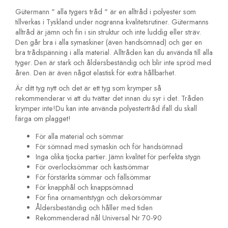
Gütermann " alla tygers tråd " är en alltråd i polyester som
tillverkas i Tyskland under nogranna kvalitetsrutiner. Gütermanns
alltråd är jämn och fin i sin struktur och inte luddig eller sträv.
Den går bra i alla symaskiner (även handsömnad) och ger en
bra trådspänning i alla material. Alltråden kan du använda till alla
tyger. Den är stark och åldersbeständig och blir inte spröd med
åren. Den är även något elastisk för extra hållbarhet.
Är ditt tyg nytt och det är ett tyg som krymper så
rekommenderar vi att du tvättar det innan du syr i det. Tråden
krymper inte!Du kan inte använda polyestertråd ifall du skall
färga om plagget!
För alla material och sömmar
För sömnad med symaskin och för handsömnad
Inga olika tjocka partier. Jämn kvalitet för perfekta stygn
För overlocksömmar och kastsömmar
För förstärkta sömmar och fällsömmar
För knapphål och knappsömnad
För fina ornamentstygn och dekorsömmar
Åldersbeständig och håller med tiden
Rekommenderad nål Universal Nr 70-90