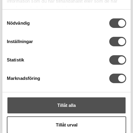
information som du har tillhandahållit eller som de har
41 kr
samlat in när du har använt deras tjänster.
Samtyckesval
KÖP
Nödvändig
Finns i lager
Inställningar
Statistik
Marknadsföring
Tillåt alla
Tillåt urval