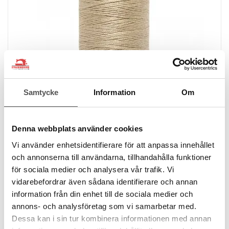
Samtycke
Information
Om
Denna webbplats använder cookies
Vi använder enhetsidentifierare för att anpassa innehållet
och annonserna till användarna, tillhandahålla funktioner
för sociala medier och analysera vår trafik. Vi
Gütermann
Gütermann Denim jeanstråd 2795 beige
vidarebefordrar även sådana identifierare och annan
Jeanstråd 100 meter
information från din enhet till de sociala medier och
Finns i 35 färger
annons- och analysföretag som vi samarbetar med.
Slitagetålig
Dessa kan i sin tur kombinera informationen med annan
Grov men lättsydd